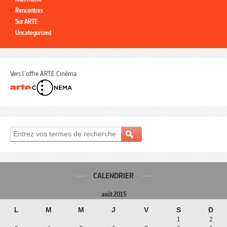
Rencontres
Sur ARTE
Uncategorized
Vers l'offre ARTE Cinéma
CALENDRIER
août 2015
L
M
M
J
V
S
D
1
2