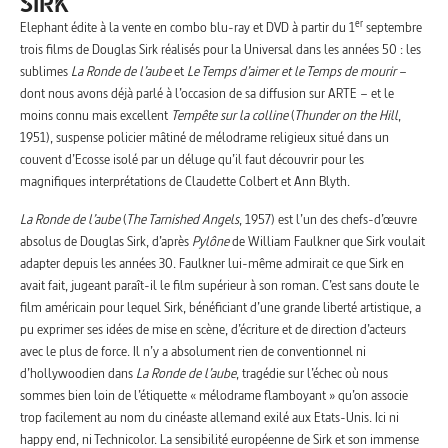
SIRK
er
Elephant édite à la vente en combo blu-ray et DVD à partir du 1
septembre
trois films de Douglas Sirk réalisés pour la Universal dans les années 50 : les
sublimes
La Ronde de l’aube
et
Le Temps d’aimer et le Temps de mourir
–
dont nous avons déjà parlé à l’occasion de sa diffusion sur ARTE – et le
moins connu mais excellent
Tempête sur la colline
(
Thunder on the Hill
,
1951), suspense policier mâtiné de mélodrame religieux situé dans un
couvent d’Ecosse isolé par un déluge qu’il faut découvrir pour les
magnifiques interprétations de Claudette Colbert et Ann Blyth.
La Ronde de l’aube
(
The Tarnished Angels
, 1957) est l’un des chefs-d’œuvre
absolus de Douglas Sirk, d’après
Pylône
de William Faulkner que Sirk voulait
adapter depuis les années 30. Faulkner lui-même admirait ce que Sirk en
avait fait, jugeant paraît-il le film supérieur à son roman. C’est sans doute le
film américain pour lequel Sirk, bénéficiant d’une grande liberté artistique, a
pu exprimer ses idées de mise en scène, d’écriture et de direction d’acteurs
avec le plus de force. Il n’y a absolument rien de conventionnel ni
d’hollywoodien dans
La Ronde de l’aube
, tragédie sur l’échec où nous
sommes bien loin de l’étiquette « mélodrame flamboyant » qu’on associe
trop facilement au nom du cinéaste allemand exilé aux Etats-Unis. Ici ni
happy end, ni Technicolor. La sensibilité européenne de Sirk et son immense