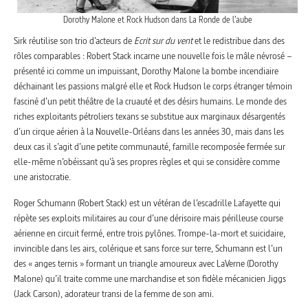
Dorothy Malone et Rock Hudson dans La Ronde de l’aube
Sirk réutilise son trio d’acteurs de
Ecrit sur du vent
et le redistribue dans des
rôles comparables : Robert Stack incarne une nouvelle fois le mâle névrosé –
présenté ici comme un impuissant, Dorothy Malone la bombe incendiaire
déchainant les passions malgré elle et Rock Hudson le corps étranger témoin
fasciné d’un petit théâtre de la cruauté et des désirs humains. Le monde des
riches exploitants pétroliers texans se substitue aux marginaux désargentés
d’un cirque aérien à la Nouvelle-Orléans dans les années 30, mais dans les
deux cas il s’agit d’une petite communauté, famille recomposée fermée sur
elle-même n’obéissant qu’à ses propres règles et qui se considère comme
une aristocratie.
Roger Schumann (Robert Stack) est un vétéran de l’escadrille Lafayette qui
répète ses exploits militaires au cour d’une dérisoire mais périlleuse course
aérienne en circuit fermé, entre trois pylônes. Trompe-la-mort et suicidaire,
invincible dans les airs, colérique et sans force sur terre, Schumann est l’un
des « anges ternis » formant un triangle amoureux avec LaVerne (Dorothy
Malone) qu’il traite comme une marchandise et son fidèle mécanicien Jiggs
(Jack Carson), adorateur transi de la femme de son ami.