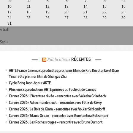
3
4
5
6
7
8
9
10
11
12
13
14
15
16
17
18
19
20
21
22
23
24
25
26
27
28
29
30
31
« Juil
Sep »
Publications
RÉCENTES
ARTE France Cinéma coproduit les prochains films de Kira Kovalenko et Diao
Yinan et le premier film de Shengze Zhu
Cycle Bong Joon-ho sur ARTE
Plusieurs coproductions ARTE primées au Festival de Cannes
Cannes 2026 : L’Aventure rêvée – rencontre avec Valeska Grisebach
Cannes 2026 : Adieu monde cruel – rencontre avec Félix de Givry
Cannes 2026 : Le Bois de Klara – rencontre avec Volker Schlöndorff
Cannes 2026 : Titanic Ocean – rencontre avec Konstantina Kotzamani
Cannes 2026 : Les Roches rouges – rencontre avec Bruno Dumont