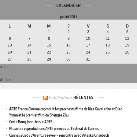
CALENDRIER
juillet 2015
L
M
M
J
V
S
D
1
2
3
4
5
6
7
8
9
10
11
12
13
14
15
16
17
18
19
20
21
22
23
24
25
26
27
28
29
30
31
« Juin
Août »
Publications
RÉCENTES
ARTE France Cinéma coproduit les prochains films de Kira Kovalenko et Diao
Yinan et le premier film de Shengze Zhu
Cycle Bong Joon-ho sur ARTE
Plusieurs coproductions ARTE primées au Festival de Cannes
Cannes 2026 : L’Aventure rêvée – rencontre avec Valeska Grisebach