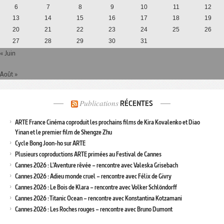
6
7
8
9
10
11
12
13
14
15
16
17
18
19
20
21
22
23
24
25
26
27
28
29
30
31
« Juin
Août »
Publications
RÉCENTES
ARTE France Cinéma coproduit les prochains films de Kira Kovalenko et Diao
Yinan et le premier film de Shengze Zhu
Cycle Bong Joon-ho sur ARTE
Plusieurs coproductions ARTE primées au Festival de Cannes
Cannes 2026 : L’Aventure rêvée – rencontre avec Valeska Grisebach
Cannes 2026 : Adieu monde cruel – rencontre avec Félix de Givry
Cannes 2026 : Le Bois de Klara – rencontre avec Volker Schlöndorff
Cannes 2026 : Titanic Ocean – rencontre avec Konstantina Kotzamani
Cannes 2026 : Les Roches rouges – rencontre avec Bruno Dumont