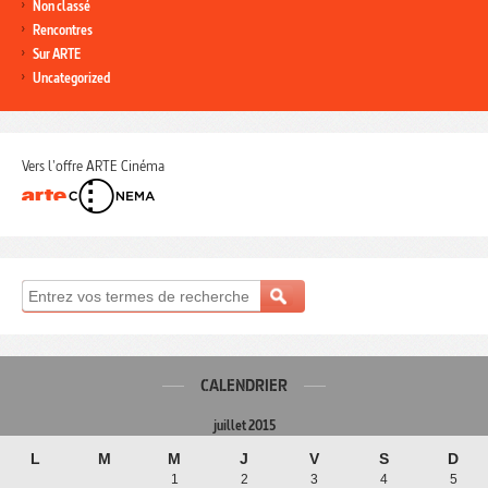
Non classé
Rencontres
Sur ARTE
Uncategorized
Vers l'offre ARTE Cinéma
CALENDRIER
juillet 2015
L
M
M
J
V
S
D
1
2
3
4
5