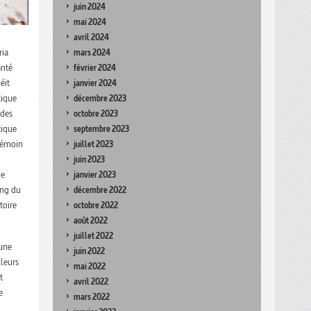
juin 2024
mai 2024
avril 2024
ria
mars 2024
anté
février 2024
éit
janvier 2024
tique
décembre 2023
 des
octobre 2023
tique
septembre 2023
 témoin
juillet 2023
juin 2023
de
janvier 2023
ong du
décembre 2022
toire
octobre 2022
août 2022
juillet 2022
 une
juin 2022
lleurs
mai 2022
t
avril 2022
e
mars 2022