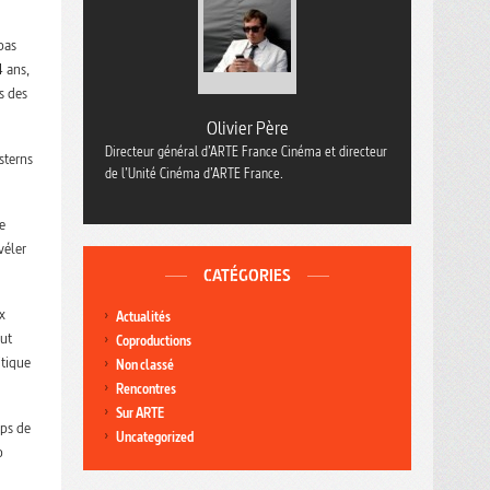
pas
4 ans,
s des
Olivier Père
Directeur général d’ARTE France Cinéma et directeur
sterns
de l’Unité Cinéma d’ARTE France.
e
véler
CATÉGORIES
x
Actualités
out
Coproductions
itique
Non classé
Rencontres
Sur ARTE
mps de
Uncategorized
o