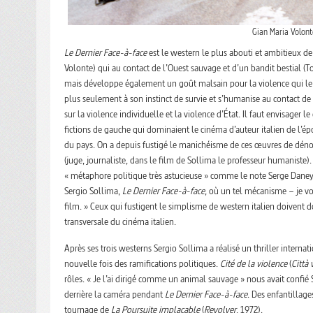
Gian Maria Volont
Le Dernier Face-à-face
est le western le plus abouti et ambitieux de 
Volonte) qui au contact de l’Ouest sauvage et d’un bandit bestial (T
mais développe également un goût malsain pour la violence qui le 
plus seulement à son instinct de survie et s’humanise au contact de 
sur la violence individuelle et la violence d’État. Il faut envisage
fictions de gauche qui dominaient le cinéma d’auteur italien de l’époq
du pays. On a depuis fustigé le manichéisme de ces œuvres de dénon
(juge, journaliste, dans le film de Sollima le professeur humaniste)
« métaphore politique très astucieuse » comme le note Serge Dane
Sergio Sollima,
Le Dernier Face-à-face
, où un tel mécanisme – je voi
film. » Ceux qui fustigent le simplisme de western italien doivent 
transversale du cinéma italien.
Après ses trois westerns Sergio Sollima a réalisé un thriller interna
nouvelle fois des ramifications politiques.
Cité de la violence
(
Città 
rôles. « Je l’ai dirigé comme un animal sauvage » nous avait confié 
derrière la caméra pendant
Le Dernier Face-à-face
. Des enfantillag
tournage de
La Poursuite implacable
(
Revolver
, 1972).