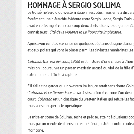
HOMMAGE À SERGIO SOLLIMA
Le troisième Sergio du western italien n’est plus. Troisième à dispar
forcément une hiérarchie évidente entre Sergio Leone, Sergio Corbucc
avait en effet signé coup sur coup deux chefs-d’œuvre du genre :
Co
connaisseurs,
Cité de la violence
et
La Poursuite implacable
.
Après avoir écrit les scénarios de quelques péplums et signé d’anon
et deux polars qui vont le placer parmi les cinéastes maniéristes les
Colorado
(
La resa dei conti
, 1966) est l’histoire d’une chasse à l’hom
mission : poursuivre un paysan mexicain accusé du viol de la fille d’
extrêmement difficile à capturer.
S’il fallait ne garder qu’un western italien, ce serait sans doute
Colo
(
Colorado
et
Le Dernier Face-à-face
) s’est affirmé comme l’un des 
court.
Colorado
est un classique du western italien qui refuse les fa
mais aussi un spectacle opératique.
La mise en scène de Sollima, sèche et précise, atteint à plusieurs o
maïs par un meute de chiens ou le duel final, pistolet contre coute
Morricone.