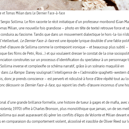
e et Tomas Milian dans Le Dernier Face-à-face
Sergio Sollima. Le film raconte le récit initiatique d’un professeur moribond (Gian Ma
omas Milian, une nouvelle fois grandiose – photo en tête de texte) retrouve force et s
conduira au fascisme. Tandis que dans un mouvement dialectique le hors-la-loi n’ob
l’ntellectuel.
Le Dernier Face-à-face
est une épopée lyrique doublée d’une fable poli
r le chef-d’œuvre de Sollima comme le contrepoint ironique – et beaucoup plus subtil –
ue (les films de Petri, Rosi…) et qui voulaient dresser le constat de la crise sociopoli
ciation construites sur un processus d’identification du spectateur à un personnage
. Sollima inverse et complexifie ce schéma narratif, grâce à un scénario maquillé en
y dans
La Rampe
. Daney soulignait l’intelligence de « l’admirable spaghetti-western 
s, donc je prends conscience – est perverti et ridiculisé à force d’âtre répété tout au l
donc découvrir ce
Dernier Face-à-face
, qui rejoint les chefs-d’œuvre inconnus d’une his
tional d’une grande brillance formelle, une histoire de tueur à gages et de mafia, avec
violenta
, 1970) offre à Charles Bronson, plus monolithique que jamais, un de ses mei
Sollima qui avait auparavant dû gérer les conflits d’égos de Volonte et Milian devant e
es en comparaison du comportement violent, alcoolisé et irascible de Oliver Reed sur l