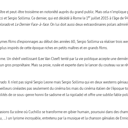
aître et peut-être troisième en notoriété auprès du grand public. Mais cela n’implique 
er
i et Sergio Sollima. Ce dernier, qui est décédé à Rome le 1
juillet 2015 à l’âge de 9
lorado
et
Le Dernier Face-à-face
. On lui doit aussi deux extraordinaires polars admiré
ymes films d’espionnages au début des années 60, Sergio Sollima va réaliser trois we
 plus inspirés de cette époque riches en petits maîtres et en grands films.
me. Un shérif vieillissant (Lee Van Cleef) tenté par la vie politique accepte une dernièr
un gros propriétaire. Mais sa proie, rusée et experte dans le lancer du couteau va se ré
rado
. Il n’est pas signé Sergio Leone mais Sergio Sollima qui en deux westerns géniau
meilleurs cinéastes pas seulement du cinéma bis mais du cinéma italien de l’époque t
cilités de ce sous-genre honni (le sadisme et la rigolade) et offre une subtile fable pol
ccasions (la scène où Cuchillo se transforme en gibier humain, poursuivi dans des cha
au, …) un lyrisme incroyable, entretenu par la musique et la chanson géniales de Enni