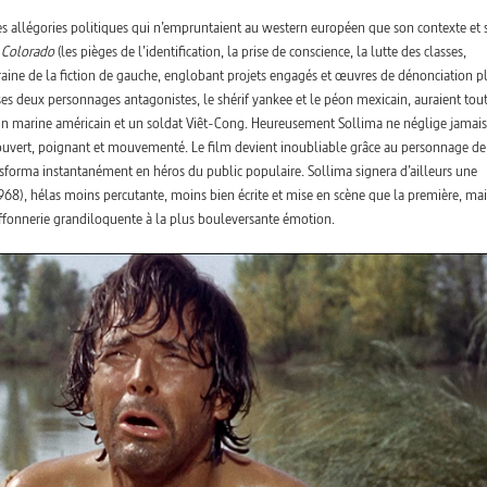
des allégories politiques qui n’empruntaient au western européen que son contexte et 
s
Colorado
(les pièges de l’identification, la prise de conscience, la lutte des classes,
aine de la fiction de gauche, englobant projets engagés et œuvres de dénonciation p
s deux personnages antagonistes, le shérif yankee et le péon mexicain, auraient tout
 un marine américain et un soldat Viêt-Cong. Heureusement Sollima ne néglige jamais
l ouvert, poignant et mouvementé. Le film devient inoubliable grâce au personnage de
ansforma instantanément en héros du public populaire. Sollima signera d’ailleurs une
1968), hélas moins percutante, moins bien écrite et mise en scène que la première, mai
uffonnerie grandiloquente à la plus bouleversante émotion.