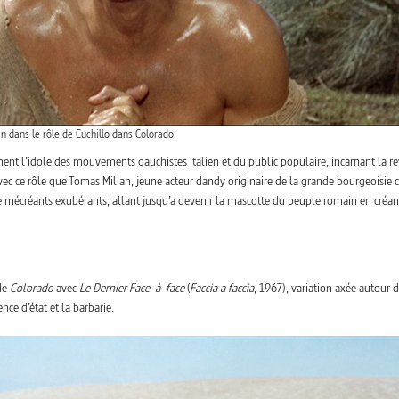
n dans le rôle de Cuchillo dans Colorado
ent l’idole des mouvements gauchistes italien et du public populaire, incarnant la r
 avec ce rôle que Tomas Milian, jeune acteur dandy originaire de la grande bourgeoisie 
e mécréants exubérants, allant jusqu’a devenir la mascotte du peuple romain en créan
 de
Colorado
avec
Le Dernier Face-à-face
(
Faccia a faccia
, 1967), variation axée autour 
ce d’état et la barbarie.