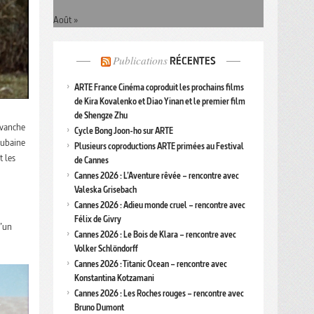
Août »
Publications
RÉCENTES
ARTE France Cinéma coproduit les prochains films
de Kira Kovalenko et Diao Yinan et le premier film
de Shengze Zhu
evanche
Cycle Bong Joon-ho sur ARTE
cubaine
Plusieurs coproductions ARTE primées au Festival
t les
de Cannes
Cannes 2026 : L’Aventure rêvée – rencontre avec
Valeska Grisebach
Cannes 2026 : Adieu monde cruel – rencontre avec
Félix de Givry
d’un
Cannes 2026 : Le Bois de Klara – rencontre avec
Volker Schlöndorff
Cannes 2026 : Titanic Ocean – rencontre avec
Konstantina Kotzamani
Cannes 2026 : Les Roches rouges – rencontre avec
Bruno Dumont