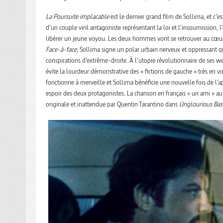
La Poursuite implacable
est le dernier grand film de Sollima, et c’e
d’un couple viril antagoniste représentant la loi et l’insoumission, 
libérer un jeune voyou. Les deux hommes vont se retrouver au cœur 
Face-à-face
, Sollima signe un polar urbain nerveux et oppressant qui
conspirations d’extrême-droite. À l’utopie révolutionnaire de ses w
évite la lourdeur démonstrative des « fictions de gauche » très en v
fonctionne à merveille et Sollima bénéficie une nouvelle fois de l’
espoir des deux protagonistes. La chanson en français « un ami » a
originale et inattendue par Quentin Tarantino dans
Unglourious Bas