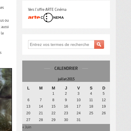
ses
Vers l'offre ARTE Cinéma
lus ou
 aussi
 le
s
CALENDRIER
juillet 2015
L
M
M
J
V
S
D
1
2
3
4
5
6
7
8
9
10
11
12
13
14
15
16
17
18
19
20
21
22
23
24
25
26
27
28
29
30
31
« Juin