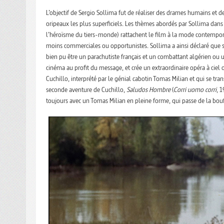
L’objectif de Sergio Sollima fut de réaliser des drames humains et 
oripeaux les plus superficiels. Les thèmes abordés par Sollima dan
l’héroïsme du tiers-monde) rattachent le film à la mode contempor
moins commerciales ou opportunistes. Sollima a ainsi déclaré que se
bien pu être un parachutiste français et un combattant algérien ou
cinéma au profit du message, et crée un extraordinaire opéra à cie
Cuchillo, interprété par le génial cabotin Tomas Milian et qui se tr
seconde aventure de Cuchillo,
Saludos Hombre
(
Corri uomo corri
, 
toujours avec un Tomas Milian en pleine forme, qui passe de la bo