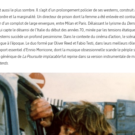
st aussi le plus sombre. Il s’agit d’un prolongement policier de ses westerns, construit
l’ordre et la marginalité. Un directeur de prison dont la femme a été enlevée est contra
d’un complot de large envergure, entre Milan et Paris. Délaissant le lyrisme du
Dern
 capte le désarroi de l’Italie du début des années 70, minée par les tensions étatiques
esterns succède un profond pessimisme. Dans le contexte du cinéma d’action, le scéna
ogue à l’époque. Le duo formé par Oliver Reed et Fabio Testi, dans leurs meilleurs rôle
apport essentiel d’Ennio Morricone, dont la musique obsessionnelle scande le périple 
u générique de
La Poursuite implacable
fut reprise dans sa version instrumentale de m
terds
.