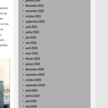
janvier 2022
décembre 2021
 autour
novembre 2021
int de
octobre 2021
ier
septembre 2021
 et les
août 2021
rio
juillet 2021
s,
juin 2021
sans
mai 2021
anière
avril 2021
mars 2021
février 2021
janvier 2021
décembre 2020
novembre 2020
octobre 2020
septembre 2020
août 2020
juillet 2020
juin 2020
mai 2020