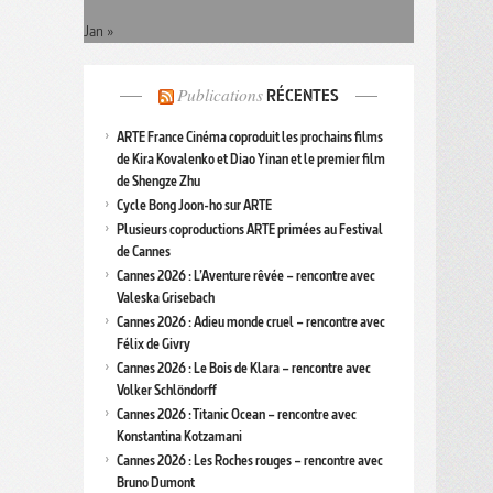
Jan »
Publications
RÉCENTES
ARTE France Cinéma coproduit les prochains films
de Kira Kovalenko et Diao Yinan et le premier film
de Shengze Zhu
Cycle Bong Joon-ho sur ARTE
Plusieurs coproductions ARTE primées au Festival
de Cannes
Cannes 2026 : L’Aventure rêvée – rencontre avec
Valeska Grisebach
Cannes 2026 : Adieu monde cruel – rencontre avec
Félix de Givry
Cannes 2026 : Le Bois de Klara – rencontre avec
Volker Schlöndorff
Cannes 2026 : Titanic Ocean – rencontre avec
Konstantina Kotzamani
Cannes 2026 : Les Roches rouges – rencontre avec
Bruno Dumont