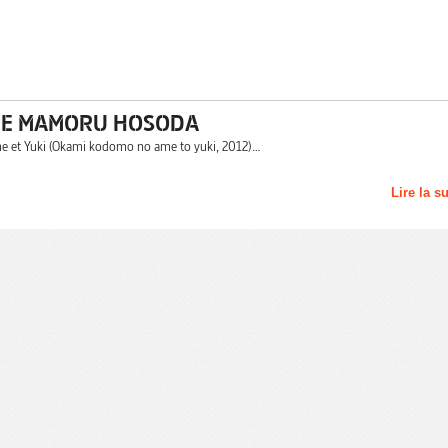
 DE MAMORU HOSODA
me et Yuki (Okami kodomo no ame to yuki, 2012)…
Lire la s