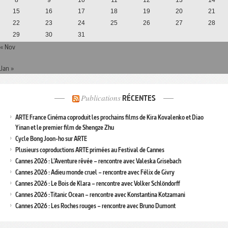
8
9
10
11
12
13
14
15
16
17
18
19
20
21
22
23
24
25
26
27
28
29
30
31
« Nov
Jan »
Publications
RÉCENTES
ARTE France Cinéma coproduit les prochains films de Kira Kovalenko et Diao
Yinan et le premier film de Shengze Zhu
Cycle Bong Joon-ho sur ARTE
Plusieurs coproductions ARTE primées au Festival de Cannes
Cannes 2026 : L’Aventure rêvée – rencontre avec Valeska Grisebach
Cannes 2026 : Adieu monde cruel – rencontre avec Félix de Givry
Cannes 2026 : Le Bois de Klara – rencontre avec Volker Schlöndorff
Cannes 2026 : Titanic Ocean – rencontre avec Konstantina Kotzamani
Cannes 2026 : Les Roches rouges – rencontre avec Bruno Dumont