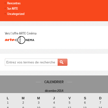
Rencontres
Sur ARTE
Uncategorized
Vers l'offre ARTE Cinéma
CALENDRIER
décembre 2014
L
M
M
J
V
S
D
1
2
3
4
5
6
7