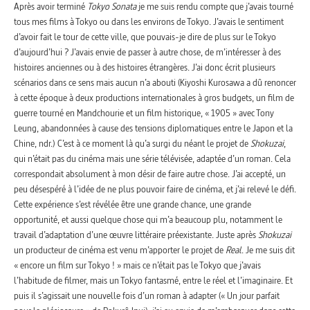
Après avoir terminé
Tokyo Sonata
je me suis rendu compte que j’avais tourné
tous mes films à Tokyo ou dans les environs de Tokyo. J’avais le sentiment
d’avoir fait le tour de cette ville, que pouvais-je dire de plus sur le Tokyo
d’aujourd’hui ? J’avais envie de passer à autre chose, de m’intéresser à des
histoires anciennes ou à des histoires étrangères. J’ai donc écrit plusieurs
scénarios dans ce sens mais aucun n’a abouti (Kiyoshi Kurosawa a dû renoncer
à cette époque à deux productions internationales à gros budgets, un film de
guerre tourné en Mandchourie et un film historique, « 1905 » avec Tony
Leung, abandonnées à cause des tensions diplomatiques entre le Japon et la
Chine, ndr.) C’est à ce moment là qu’a surgi du néant le projet de
Shokuzai
,
qui n’était pas du cinéma mais une série télévisée, adaptée d’un roman. Cela
correspondait absolument à mon désir de faire autre chose. J’ai accepté, un
peu désespéré à l’idée de ne plus pouvoir faire de cinéma, et j’ai relevé le défi.
Cette expérience s’est révélée être une grande chance, une grande
opportunité, et aussi quelque chose qui m’a beaucoup plu, notamment le
travail d’adaptation d’une œuvre littéraire préexistante. Juste après
Shokuzai
un producteur de cinéma est venu m’apporter le projet de
Real
. Je me suis dit
« encore un film sur Tokyo ! » mais ce n’était pas le Tokyo que j’avais
l’habitude de filmer, mais un Tokyo fantasmé, entre le réel et l’imaginaire. Et
puis il s’agissait une nouvelle fois d’un roman à adapter (« Un jour parfait