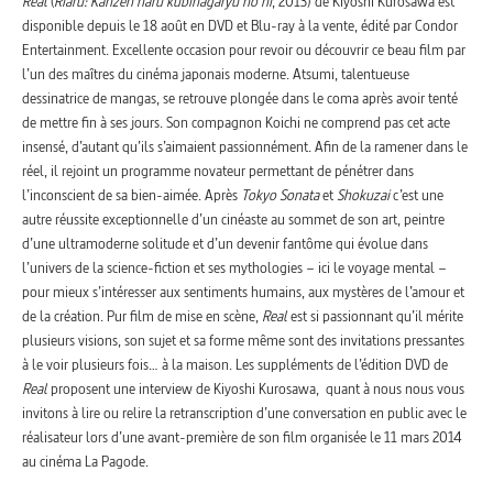
Real
(
Riaru: Kanzen naru kubinagaryû no hi
, 2013) de Kiyoshi Kurosawa est
disponible depuis le 18 août en DVD et Blu-ray à la vente, édité par Condor
Entertainment. Excellente occasion pour revoir ou découvrir ce beau film par
l’un des maîtres du cinéma japonais moderne. Atsumi, talentueuse
dessinatrice de mangas, se retrouve plongée dans le coma après avoir tenté
de mettre fin à ses jours. Son compagnon Koichi ne comprend pas cet acte
insensé, d’autant qu’ils s’aimaient passionnément. Afin de la ramener dans le
réel, il rejoint un programme novateur permettant de pénétrer dans
l’inconscient de sa bien-aimée. Après
Tokyo Sonata
et
Shokuzai
c’est une
autre réussite exceptionnelle d’un cinéaste au sommet de son art, peintre
d’une ultramoderne solitude et d’un devenir fantôme qui évolue dans
l’univers de la science-fiction et ses mythologies – ici le voyage mental –
pour mieux s’intéresser aux sentiments humains, aux mystères de l’amour et
de la création. Pur film de mise en scène,
Real
est si passionnant qu’il mérite
plusieurs visions, son sujet et sa forme même sont des invitations pressantes
à le voir plusieurs fois… à la maison. Les suppléments de l’édition DVD de
Real
proposent une interview de Kiyoshi Kurosawa, quant à nous nous vous
invitons à lire ou relire la retranscription d’une conversation en public avec le
réalisateur lors d’une avant-première de son film organisée le 11 mars 2014
au cinéma La Pagode.