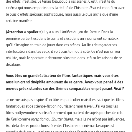
des effets irréalistes. Je tenais beaucoup à ces scènes. C’est l’irréalité du
cinéma qui nous emporte dans la réalité de l’histoire.
Real
est mon film avec
le plus d’effets spéciaux sophistiqués, mais aussi le plus archaïque d’une
certaine manière.
(Attention « spoiler »)
Il y a aussi l’artifice du jeu de l’acteur. Dans la
première partie il est dans le coma et c’est dans un inconscient comateux
qu’il s’imagine en train de jouer dans ces scènes. Au lieu de regarder ses
interlocuteurs dans les yeux, il voit plus loin ou à côté. Ce n’est pas un jeu
réaliste, mais le spectateur découvre plus tard dans le film les raisons de ce
décalage.
Vous êtes un grand réalisateur de films fantastiques mais vous êtes
aussi un grand cinéphile amoureux de ce genre. Avez-vous pensé à des
œuvres préexistantes sur des thèmes comparables en préparant
Real
?
Je ne me suis pas inspiré d’un titre en particulier mais il est vrai que les films
fantastiques et de science-fiction nourrissent mon travail. J’ai vu tous les
films hollywoodiens sortis récemment qui parlent de sujets proches de celui
de
Real
comme
Inception
ou
Shutter Island
, mais ils ne m’ont pas influencés.
Au-delà de ces productions récentes l’histoire du cinéma classique est