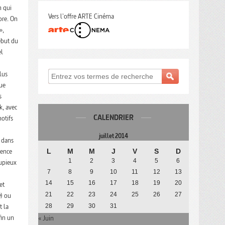
n qui
Vers l'offre ARTE Cinéma
ibre. On
»,
ébut du
el
lus
que
s
k, avec
CALENDRIER
motifs
juillet 2014
» dans
rence
L
M
M
J
V
S
D
1
2
3
4
5
6
Dupieux
7
8
9
10
11
12
13
14
15
16
17
18
19
20
et
21
22
23
24
25
26
27
e
) ou
t la
28
29
30
31
fin un
« Juin