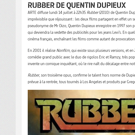
RUBBER DE QUENTIN DUPIEUX
ARTE diffuse lundi 14 juillet à 22h35
Rubber
(2010) de Quentin Dup
imprévisible que réjouissant : les deux films partagent en effet un s
pseudonyme de Mr Oizo, Quentin Dupieux enregistre en 1997 son premi
qui deviendra la vedette des publicités pour les jeans Levi’s. En q
cinéma français, enchaînant les films comme autant de provocations
En 2001 il réalise
Nonfilm
, qui existe sous plusieurs versions, et e
comédie grand public avec le duo de rigolos Eric et Ramzy, très popu
invente un comique inquiétant, où le rire naît du décalage entre not
Rubber
, son troisième opus, confirme le talent hors norme de Dupie
prévue à la rentrée, tous tournés à Los Angeles et produits par Greg