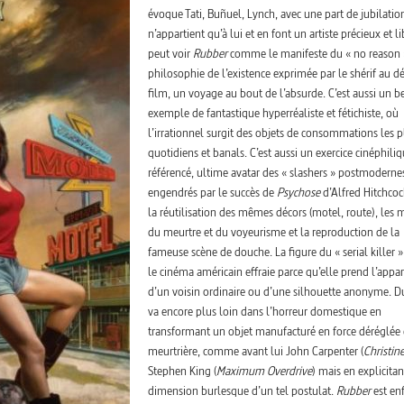
évoque Tati, Buñuel, Lynch, avec une part de jubilatio
n’appartient qu’à lui et en font un artiste précieux et l
peut voir
Rubber
comme le manifeste du « no reason 
philosophie de l’existence exprimée par le shérif au d
film, un voyage au bout de l’absurde. C’est aussi un b
exemple de fantastique hyperréaliste et fétichiste, où
l’irrationnel surgit des objets de consommations les p
quotidiens et banals. C’est aussi un exercice cinéphili
référencé, ultime avatar des « slashers » postmoderne
engendrés par le succès de
Psychose
d’Alfred Hitchcoc
la réutilisation des mêmes décors (motel, route), les 
du meurtre et du voyeurisme et la reproduction de la
fameuse scène de douche. La figure du « serial killer 
le cinéma américain effraie parce qu’elle prend l’appa
d’un voisin ordinaire ou d’une silhouette anonyme. 
va encore plus loin dans l’horreur domestique en
transformant un objet manufacturé en force déréglée 
meurtrière, comme avant lui John Carpenter (
Christin
Stephen King (
Maximum Overdrive
) mais en explicitan
dimension burlesque d’un tel postulat.
Rubber
est en