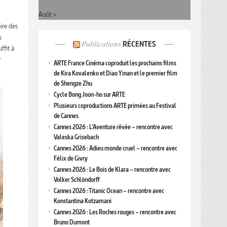
Août »
ire des
s
Publications
RÉCENTES
ffit à
r
ARTE France Cinéma coproduit les prochains films
de Kira Kovalenko et Diao Yinan et le premier film
de Shengze Zhu
Cycle Bong Joon-ho sur ARTE
Plusieurs coproductions ARTE primées au Festival
de Cannes
Cannes 2026 : L’Aventure rêvée – rencontre avec
Valeska Grisebach
Cannes 2026 : Adieu monde cruel – rencontre avec
Félix de Givry
Cannes 2026 : Le Bois de Klara – rencontre avec
Volker Schlöndorff
Cannes 2026 : Titanic Ocean – rencontre avec
Konstantina Kotzamani
Cannes 2026 : Les Roches rouges – rencontre avec
Bruno Dumont