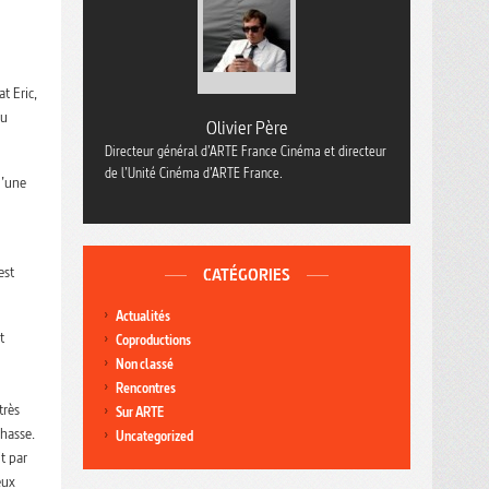
t Eric,
du
Olivier Père
Directeur général d’ARTE France Cinéma et directeur
de l’Unité Cinéma d’ARTE France.
d’une
est
CATÉGORIES
Actualités
t
Coproductions
Non classé
Rencontres
très
Sur ARTE
chasse.
Uncategorized
t par
eux