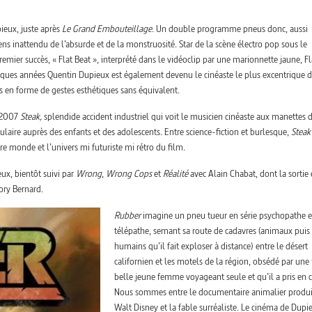
ieux, juste après
Le Grand Embouteillage
. Un double programme pneus donc, aussi
ens inattendu de l’absurde et de la monstruosité. Star de la scène électro pop sous le
er succès, « Flat Beat », interprété dans le vidéoclip par une marionnette jaune, Fla
uelques années Quentin Dupieux est également devenu le cinéaste le plus excentrique 
 en forme de gestes esthétiques sans équivalent.
n 2007
Steak,
splendide accident industriel qui voit le musicien cinéaste aux manettes 
laire auprès des enfants et des adolescents. Entre science-fiction et burlesque,
Steak
re monde et l’univers mi futuriste mi rétro du film.
ux, bientôt suivi par
Wrong
,
Wrong Cops
et
Réalité
avec Alain Chabat, dont la sortie 
ory Bernard.
Rubber
imagine un pneu tueur en série psychopathe e
télépathe, semant sa route de cadavres (animaux puis
humains qu’il fait exploser à distance) entre le désert
californien et les motels de la région, obsédé par une 
belle jeune femme voyageant seule et qu’il a pris en 
Nous sommes entre le documentaire animalier produi
Walt Disney et la fable surréaliste. Le cinéma de Dupi