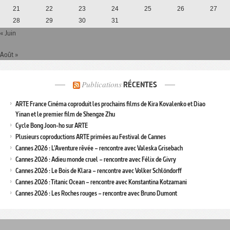
21
22
23
24
25
26
27
28
29
30
31
« Juin
Août »
Publications
RÉCENTES
ARTE France Cinéma coproduit les prochains films de Kira Kovalenko et Diao
Yinan et le premier film de Shengze Zhu
Cycle Bong Joon-ho sur ARTE
Plusieurs coproductions ARTE primées au Festival de Cannes
Cannes 2026 : L’Aventure rêvée – rencontre avec Valeska Grisebach
Cannes 2026 : Adieu monde cruel – rencontre avec Félix de Givry
Cannes 2026 : Le Bois de Klara – rencontre avec Volker Schlöndorff
Cannes 2026 : Titanic Ocean – rencontre avec Konstantina Kotzamani
Cannes 2026 : Les Roches rouges – rencontre avec Bruno Dumont