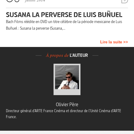
juillet 2014
0
SUSANA LA PERVERSE DE LUIS BUÑUEL
Bach Films réédite en DVD un titre célèbre de la période mexicaine de Luis
Buñuel : Susana la perverse (Susana,…
Lire la suite >>
À propos de
L'AUTEUR
Olivier Père
Directeur général d’ARTE France Cinéma et directeur de l’Unité Cinéma d’ARTE
France.