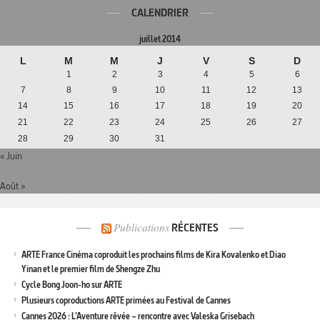
CALENDRIER
juillet 2014
L
M
M
J
V
S
D
1
2
3
4
5
6
7
8
9
10
11
12
13
14
15
16
17
18
19
20
21
22
23
24
25
26
27
28
29
30
31
« Juin
Août »
Publications
RÉCENTES
ARTE France Cinéma coproduit les prochains films de Kira Kovalenko et Diao
Yinan et le premier film de Shengze Zhu
Cycle Bong Joon-ho sur ARTE
Plusieurs coproductions ARTE primées au Festival de Cannes
Cannes 2026 : L’Aventure rêvée – rencontre avec Valeska Grisebach