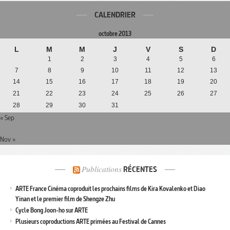
CALENDRIER
octobre 2013
L
M
M
J
V
S
D
1
2
3
4
5
6
7
8
9
10
11
12
13
14
15
16
17
18
19
20
21
22
23
24
25
26
27
28
29
30
31
« Sep
Nov »
Publications
RÉCENTES
ARTE France Cinéma coproduit les prochains films de Kira Kovalenko et Diao
Yinan et le premier film de Shengze Zhu
Cycle Bong Joon-ho sur ARTE
Plusieurs coproductions ARTE primées au Festival de Cannes