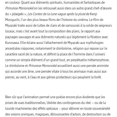
en couleur. Quant aux éléments spirituels, humanistes et fantastiques de
Princesse Mononoké
on les retrouvait aussi dans un autre grand chef-d’œuvre
du « jidaigeki »,
Les Contes de la lune vague après la pluie
de Kenji
Mizoguchi, l’un des plus beaux films de l’histoire du cinéma. Le film de
Miyazaki traite aussi de luttes de clans et de samouraïs à la solde de seigneurs
locaux, mais c’est avant tout la composition des plans, le rapport aux
paysages sauvages et aux éléments naturels qui légitiment la filiation avec
Kurosawa. Elle éclaire aussi l’attachement de Miyazaki aux mythologies
ancestrales nippones, notamment le shintoïsme, religion qui repose sur le
caractère sacré de la nature, et définit la place de l’homme dans l’univers
comme un simple élément d’un grand tout, en perpétuelle métamorphose.
Le shintoïsme et
Princesse Mononoké
accueillent aussi une pensée animiste
qui accorde une âme, une pensée vitale à tous les animaux mais aussi aux
pierres, au vent, à l’eau et aux génies protecteurs qui peuplent la forêt.
Bien sûr que l’animation permet une poésie encore plus évidente que les
prises de vues traditionnelles, libérée des contingences du réel – ou de la
lourde machineries des effets spéciaux – pour délivrer en toute souveraineté
des visions oniriques, magiques, éblouissantes d’action, de destruction ou de