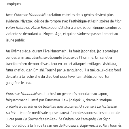
utopiques.
Avec
Princesse Mononoké
la relation entre les deux génies devient plus
évidente. Miyazaki décide de rompre avec l’esthétique et les histoires de
Mon
voisin Totoro
ou
Porco Rosso
pour s’atteler à une création épique, sombre et
violente se déroulant au Moyen-Age, et qui ne s’adresse pas seulement au
jeune public.
Au XVème siècle, durant l’ère Muromachi, la forêt japonaise, jadis protégée
par des animaux géants, se dépeuple à cause de l’homme. Un sanglier
transformé en démon dévastateur en sort et attaque le village d’Ashitaka,
futur chef du clan Emishi. Touché par le sanglier qu’il a tué, celui-ci est forcé
de partir à la recherche du dieu Cerf pour lever la malédiction qui lui
gangrène le bras.
Princesse Mononoké
se rattache à un genre très populaire au Japon,
fréquemment illustré par Kurosawa : le « jidaigeki », drame historique
prétexte à des scènes de batailles spectaculaires. On pense à
La Forteresse
cachée
– épopée médiévale qui sera aussi l’une des sources d’inspiration de
Lucas pour
La Guerre des étoiles
–
Le Château de l’araignée
,
Les Sept
Samouraïs
ou à la fin de la carrière de Kurosawa,
Kagemusha
et
Ran
, tournés