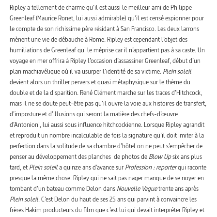
Ripley a tellement de charme qu’il est aussi le meilleur ami de Philippe
Greenleaf (Maurice Ronet, lui aussi admirable) qu’il est censé espionner pour
le compte de son richissime père résidant à San Francisco. Les deux larrons
mènent une vie de débauche à Rome. Ripley est cependant l’objet des
humiliations de Greenleaf qui le méprise car il n’appartient pas à sa caste. Un
voyage en mer offrira à Ripley l’occasion d’assassiner Greenleaf, début d’un
plan machiavélique où il va usurper l’identité de sa victime.
Plein soleil
devient alors un thriller pervers et quasi métaphysique sur le thème du
double et de la disparition. René Clément marche sur les traces d’Hitchcock,
mais il ne se doute peut-être pas qu’il ouvre la voie aux histoires de transfert,
d’imposture et d’illusions qui seront la matière des chefs-d’œuvre
d’Antonioni, lui aussi sous influence hitchcockienne. Lorsque Ripley agrandit
et reproduit un nombre incalculable de fois la signature qu’il doit imiter à la
perfection dans la solitude de sa chambre d’hôtel on ne peut s’empêcher de
penser au développement des planches de photos de
Blow Up
six ans plus
tard, et
Plein soleil
a quinze ans d’avance sur
Profession : reporter
qui raconte
presque la même chose. Ripley qui ne sait pas nager manque de se noyer en
tombant d’un bateau comme Delon dans
Nouvelle Vague
trente ans après
Plein soleil
. C’est Delon du haut de ses 25 ans qui parvint à convaincre les
frères Hakim producteurs du film que c’est lui qui devait interpréter Ripley et