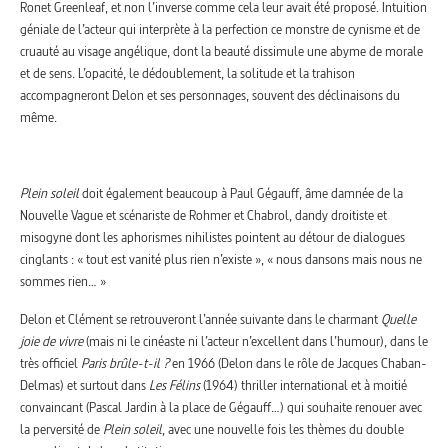
Ronet Greenleaf, et non l’inverse comme cela leur avait été proposé. Intuition
géniale de l’acteur qui interprète à la perfection ce monstre de cynisme et de
cruauté au visage angélique, dont la beauté dissimule une abyme de morale
et de sens. L’opacité, le dédoublement, la solitude et la trahison
accompagneront Delon et ses personnages, souvent des déclinaisons du
même.
Plein soleil
doit également beaucoup à Paul Gégauff, âme damnée de la
Nouvelle Vague et scénariste de Rohmer et Chabrol, dandy droitiste et
misogyne dont les aphorismes nihilistes pointent au détour de dialogues
cinglants : « tout est vanité plus rien n’existe », « nous dansons mais nous ne
sommes rien… »
Delon et Clément se retrouveront l’année suivante dans le charmant
Quelle
joie de vivre
(mais ni le cinéaste ni l’acteur n’excellent dans l’humour), dans le
très officiel
Paris brûle-t-il ?
en 1966 (Delon dans le rôle de Jacques Chaban-
Delmas) et surtout dans
Les Félins
(1964) thriller international et à moitié
convaincant (Pascal Jardin à la place de Gégauff…) qui souhaite renouer avec
la perversité de
Plein soleil
, avec une nouvelle fois les thèmes du double