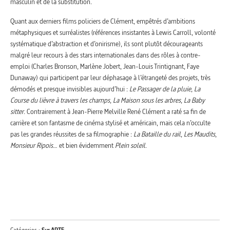
masculin et de la substitution.
Quant aux derniers films policiers de Clément, empêtrés d’ambitions
métaphysiques et surréalistes (références insistantes à Lewis Carroll, volonté
systématique d’abstraction et d’onirisme), ils sont plutôt décourageants
malgré leur recours à des stars internationales dans des rôles à contre-
emploi (Charles Bronson, Marlène Jobert, Jean-Louis Trintignant, Faye
Dunaway) qui participent par leur déphasage à l’étrangeté des projets, très
démodés et presque invisibles aujourd’hui :
Le Passager de la pluie
,
La
Course du lièvre à travers les champs
,
La Maison sous les arbres
,
La Baby
sitter
. Contrairement à Jean-Pierre Melville René Clément a raté sa fin de
carrière et son fantasme de cinéma stylisé et américain, mais cela n’occulte
pas les grandes réussites de sa filmographie :
La Bataille du rail
,
Les Maudits
,
Monsieur Ripois
… et bien évidemment
Plein soleil
.