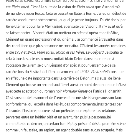
Plein soleil
(1960) est diffusé ce soir sur ARTE, à 20h45. « Le vrai tournant a
été
Plein soleil
. C’est à la suite de la vision de
Plein soleil
que Visconti m’a
demandé de jouer Rocco. Cela se passait en Italie, à Rome. J’ai eu un début de
carrière absolument phénoménal, auquel je pense toujours. J’ai été choisi par
René Clément pour faire
Plein soleil
, et ensuite par Visconti. Il n’y avait qu’à
se laisser porter… Visconti était un metteur en scène d’opéra et de théâtre,
Clément un grand professionnel du cinéma. J’ai commencé à travailler dans
des conditions que plus personne ne connaîtra. C’étaient les années romaines
entre 1959 et 1963,
Plein soleil
,
Rocco et ses frères
,
Le Guépard
. Je souhaite
cela à tous les acteurs. » nous confiait Alain Delon dans un entretien à
l’occasion de la remise d’un Léopard d’or spécial pour l’ensemble de sa
carrière lors du Festival del film Locarno en août 2012.
Plein soleil
constitue
en effet une date importante dans la carrière de Delon, mais aussi de René
Clément qui trouve un second souffle (et aussi un point de non-retour, hélas)
avec cette adaptation du roman noir
Monsieur Ripley
de Patricia Highsmith.
C’est sans doute le sommet de l’œuvre d’un cinéaste étrange sous son faux
conformisme, qui excella dans les études comportementalistes tentées par
l’absurde. L’histoire policière est un prétexte pour explorer les relations
perverses entre un héritier oisif et un aventurier, puis la personnalité
criminelle de ce dernier, un certain Tom Ripley présenté dès la première scène
comme un faussaire, un espion, un agent double sans aucun scrupule. Mais