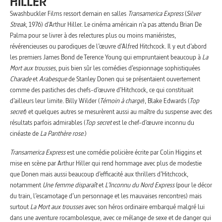
HILLER
Swashbuckler Films ressort demain en salles
Transamerica Express
(
Silver
Streak
, 1976) d’Arthur Hiller. Le cinéma américain n’a pas attendu Brian De
Palma pour se livrer à des relectures plus ou moins maniéristes,
révérencieuses ou parodiques de l’œuvre d’Alfred Hitchcock. Il y eut d’abord
les premiers James Bond de Terence Young qui empruntaient beaucoup à
La
Mort aux trousses
, puis bien sûr les comédies d’espionnage sophistiquées
Charade
et
Arabesque
de Stanley Donen qui se présentaient ouvertement
comme des pastiches des chefs-d’œuvre d’Hitchcock, ce qui constituait
d’ailleurs leur limite. Billy Wilder (
Témoin à charge
), Blake Edwards (
Top
secret
) et quelques autres se mesurèrent aussi au maître du suspense avec des
résultats parfois admirables (
Top secret
est le chef-d’œuvre inconnu du
cinéaste de
La Panthère rose
.)
Transamerica Express
est une comédie policière écrite par Colin Higgins et
mise en scène par Arthur Hiller qui rend hommage avec plus de modestie
que Donen mais aussi beaucoup d’efficacité aux thrillers d’Hitchcock,
notamment
Une femme disparaît
et
L’Inconnu du Nord Express
(pour le décor
du train, l’escamotage d’un personnage et les mauvaises rencontres) mais
surtout
La Mort aux trousses
avec son héros ordinaire embarqué malgré lui
dans une aventure rocambolesque, avec ce mélange de sexe et de danger qui