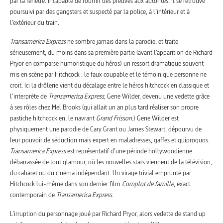
par la fenêtre. Incapable de fournir des preuves aux autorités, il se retrouve
poursuivi par des gangsters et suspecté par la police, à l’intérieur et à
l’extérieur du train.
Transamerica Express
ne sombre jamais dans la parodie, et traite
sérieusement, du moins dans sa première partie (avant l’apparition de Richard
Pryor en comparse humoristique du héros) un ressort dramatique souvent
mis en scène par Hitchcock : le faux coupable et le témoin que personne ne
croit. Ici la drôlerie vient du décalage entre le héros hitchcockien classique et
l’interprète de
Transamerica Express
, Gene Wilder, devenu une vedette grâce
à ses rôles chez Mel Brooks (qui allait un an plus tard réaliser son propre
pastiche hitchcockien, le navrant
Grand Frisson
.) Gene Wilder est
physiquement une parodie de Cary Grant ou James Stewart, dépourvu de
leur pouvoir de séduction mais expert en maladresses, gaffes et quiproquos.
Transamerica Express
est représentatif d’une période hollywoodienne
débarrassée de tout glamour, où les nouvelles stars viennent de la télévision,
du cabaret ou du cinéma indépendant. Un virage trivial emprunté par
Hitchcock lui-même dans son dernier film
Complot de famille
, exact
contemporain de
Transamerica Express
.
L’irruption du personnage joué par Richard Pryor, alors vedette de stand up