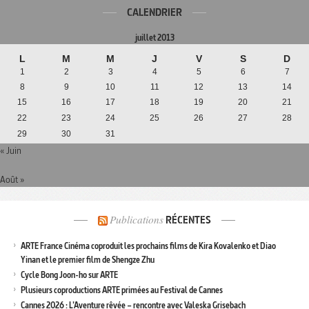
CALENDRIER
juillet 2013
L
M
M
J
V
S
D
1
2
3
4
5
6
7
8
9
10
11
12
13
14
15
16
17
18
19
20
21
22
23
24
25
26
27
28
29
30
31
« Juin
Août »
Publications
RÉCENTES
ARTE France Cinéma coproduit les prochains films de Kira Kovalenko et Diao
Yinan et le premier film de Shengze Zhu
Cycle Bong Joon-ho sur ARTE
Plusieurs coproductions ARTE primées au Festival de Cannes
Cannes 2026 : L’Aventure rêvée – rencontre avec Valeska Grisebach