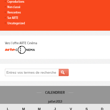
Coproductions
Non classé
Rencontres
Sur ARTE
Uncategorized
Vers l'offre ARTE Cinéma
CALENDRIER
juillet 2013
L
M
M
J
V
S
D