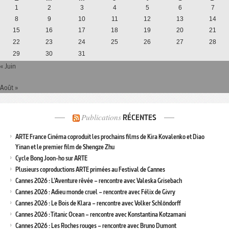
1
2
3
4
5
6
7
8
9
10
11
12
13
14
15
16
17
18
19
20
21
22
23
24
25
26
27
28
29
30
31
« Juin
Août »
Publications
RÉCENTES
ARTE France Cinéma coproduit les prochains films de Kira Kovalenko et Diao
Yinan et le premier film de Shengze Zhu
Cycle Bong Joon-ho sur ARTE
Plusieurs coproductions ARTE primées au Festival de Cannes
Cannes 2026 : L’Aventure rêvée – rencontre avec Valeska Grisebach
Cannes 2026 : Adieu monde cruel – rencontre avec Félix de Givry
Cannes 2026 : Le Bois de Klara – rencontre avec Volker Schlöndorff
Cannes 2026 : Titanic Ocean – rencontre avec Konstantina Kotzamani
Cannes 2026 : Les Roches rouges – rencontre avec Bruno Dumont