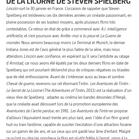
DE LA LICORNE DE STEVEN SPIELBERG
Lincoln
sort le 30 janvier en France. L’occasion de rappeler que Steven
Spielberg est (re)devenu ces dix dernières années un cinéaste passionnant, en
pleine possession de ses (vastes) moyens, après plusieurs films très
contestables. Ce retour en état de grâce a commencé avec
A.I. intelligence
artificielle
, et s’est poursuivi avec
Arrête-moi si tu peux
et
La Guerre de
mondes
. Nous aimons beaucoup moins
Le Terminal
et
Munich
, le dernier
Indiana Jones est de l’avis général le plus faible de la série, mais nous
attendons
Lincoln
avec confiance, en espérant qu’il sera l’antidote au ratage
d’
Amistad
, car nous avons été épatés par les deux derniers films en date de
Spielberg qui ont pourtant déclenché plus de critiques négatives ou blasées
que de réel enthousiasme. Avant de s’intéresser aussi au beau et sombre
Cheval
de guerre
, revenons sur cet étonnant Tintin.
Les Aventures de Tintin :
Le Secret de la Licorne
(
The Adventures of Tintin
, 2011) est la réalisation d’un
vieux rêve de Spielberg : adapter au cinéma les bandes dessinées d’Hergé,
que le cinéaste avait découvert lors de la promotion européenne des
Aventuriers de l’arche perdue
, en 1981.
Les Aventures de Tintin
en propose
d’ailleurs l’équivalent exact trente ans plus tard, avec l’idée d’un film grand
huit ou train fantôme, capable de susciter l’excitation d’une attraction foraine
sur un gamin de dix ans, et sur ceux qui ont gardé leur âme d’enfant. Malgré
ce qu’ont pu dire les grincheux le film est plutôt fidèle à l’esprit, sinon à la