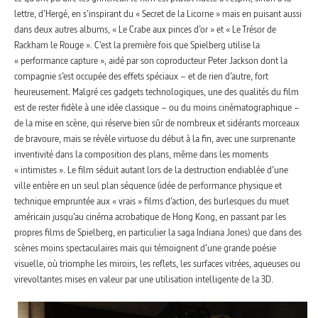
lettre, d’Hergé, en s’inspirant du « Secret de la Licorne » mais en puisant aussi
dans deux autres albums, « Le Crabe aux pinces d’or » et « Le Trésor de
Rackham le Rouge ». C’est la première fois que Spielberg utilise la
« performance capture », aidé par son coproducteur Peter Jackson dont la
compagnie s’est occupée des effets spéciaux – et de rien d’autre, fort
heureusement. Malgré ces gadgets technologiques, une des qualités du film
est de rester fidèle à une idée classique – ou du moins cinématographique –
de la mise en scène, qui réserve bien sûr de nombreux et sidérants morceaux
de bravoure, mais se révèle virtuose du début à la fin, avec une surprenante
inventivité dans la composition des plans, même dans les moments
« intimistes ». Le film séduit autant lors de la destruction endiablée d’une
ville entière en un seul plan séquence (idée de performance physique et
technique empruntée aux « vrais » films d’action, des burlesques du muet
américain jusqu’au cinéma acrobatique de Hong Kong, en passant par les
propres films de Spielberg, en particulier la saga Indiana Jones) que dans des
scènes moins spectaculaires mais qui témoignent d’une grande poésie
visuelle, où triomphe les miroirs, les reflets, les surfaces vitrées, aqueuses ou
virevoltantes mises en valeur par une utilisation intelligente de la 3D.