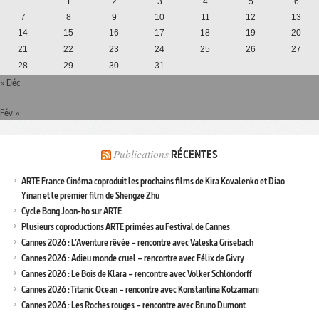
1
2
3
4
5
6
7
8
9
10
11
12
13
14
15
16
17
18
19
20
21
22
23
24
25
26
27
28
29
30
31
« Déc
Fév »
Publications
RÉCENTES
ARTE France Cinéma coproduit les prochains films de Kira Kovalenko et Diao
Yinan et le premier film de Shengze Zhu
Cycle Bong Joon-ho sur ARTE
Plusieurs coproductions ARTE primées au Festival de Cannes
Cannes 2026 : L’Aventure rêvée – rencontre avec Valeska Grisebach
Cannes 2026 : Adieu monde cruel – rencontre avec Félix de Givry
Cannes 2026 : Le Bois de Klara – rencontre avec Volker Schlöndorff
Cannes 2026 : Titanic Ocean – rencontre avec Konstantina Kotzamani
Cannes 2026 : Les Roches rouges – rencontre avec Bruno Dumont