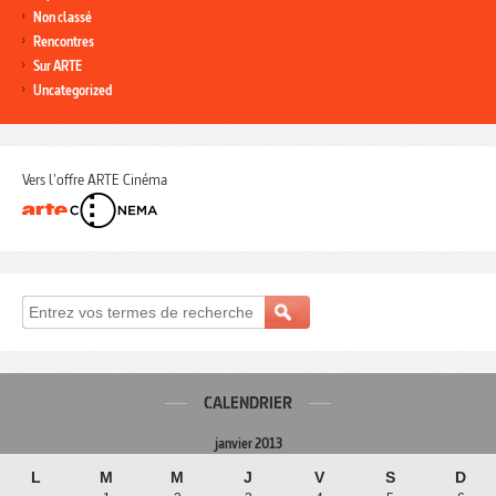
Non classé
Rencontres
Sur ARTE
Uncategorized
Vers l'offre ARTE Cinéma
CALENDRIER
janvier 2013
L
M
M
J
V
S
D