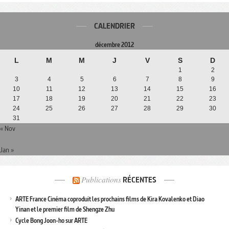
CALENDRIER
décembre 2012
L
M
M
J
V
S
D
1
2
3
4
5
6
7
8
9
10
11
12
13
14
15
16
17
18
19
20
21
22
23
24
25
26
27
28
29
30
31
« Nov
Jan »
Publications
RÉCENTES
ARTE France Cinéma coproduit les prochains films de Kira Kovalenko et Diao
Yinan et le premier film de Shengze Zhu
Cycle Bong Joon-ho sur ARTE