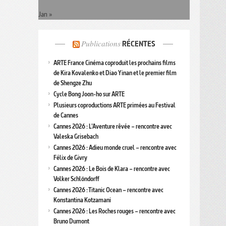
Jan »
Publications
RÉCENTES
ARTE France Cinéma coproduit les prochains films
de Kira Kovalenko et Diao Yinan et le premier film
de Shengze Zhu
Cycle Bong Joon-ho sur ARTE
Plusieurs coproductions ARTE primées au Festival
de Cannes
Cannes 2026 : L’Aventure rêvée – rencontre avec
Valeska Grisebach
Cannes 2026 : Adieu monde cruel – rencontre avec
Félix de Givry
Cannes 2026 : Le Bois de Klara – rencontre avec
Volker Schlöndorff
Cannes 2026 : Titanic Ocean – rencontre avec
Konstantina Kotzamani
Cannes 2026 : Les Roches rouges – rencontre avec
Bruno Dumont