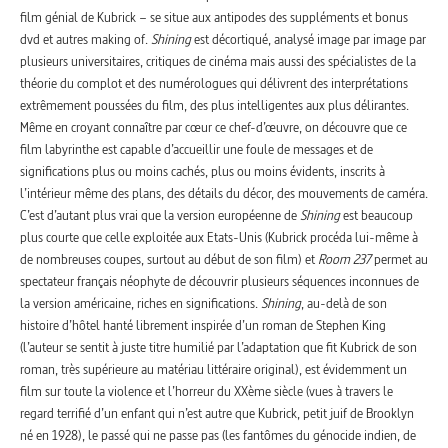
film génial de Kubrick – se situe aux antipodes des suppléments et bonus
dvd et autres making of.
Shining
est décortiqué, analysé image par image par
plusieurs universitaires, critiques de cinéma mais aussi des spécialistes de la
théorie du complot et des numérologues qui délivrent des interprétations
extrêmement poussées du film, des plus intelligentes aux plus délirantes.
Même en croyant connaître par cœur ce chef-d’œuvre, on découvre que ce
film labyrinthe est capable d’accueillir une foule de messages et de
significations plus ou moins cachés, plus ou moins évidents, inscrits à
l’intérieur même des plans, des détails du décor, des mouvements de caméra.
C’est d’autant plus vrai que la version européenne de
Shining
est beaucoup
plus courte que celle exploitée aux Etats-Unis (Kubrick procéda lui-même à
de nombreuses coupes, surtout au début de son film) et
Room 237
permet au
spectateur français néophyte de découvrir plusieurs séquences inconnues de
la version américaine, riches en significations.
Shining
, au-delà de son
histoire d’hôtel hanté librement inspirée d’un roman de Stephen King
(l’auteur se sentit à juste titre humilié par l’adaptation que fit Kubrick de son
roman, très supérieure au matériau littéraire original), est évidemment un
film sur toute la violence et l’horreur du XXème siècle (vues à travers le
regard terrifié d’un enfant qui n’est autre que Kubrick, petit juif de Brooklyn
né en 1928), le passé qui ne passe pas (les fantômes du génocide indien, de