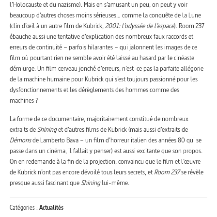
l’Holocauste et du nazisme). Mais en s’amusant un peu, on peut y voir
beaucoup d’autres choses moins sérieuses… comme la conquête de la Lune
(clin d’œil à un autre film de Kubrick,
2001: l’odyssée de l’espace
). Room 237
ébauche aussi une tentative d’explication des nombreux faux raccords et
erreurs de continuité – parfois hilarantes – qui jalonnent les images de ce
film où pourtant rien ne semble avoir été laissé au hasard par le cinéaste
démiurge. Un film cerveau jonché d’erreurs, n’est-ce pas la parfaite allégorie
de la machine humaine pour Kubrick qui s’est toujours passionné pour les
dysfonctionnements et les dérèglements des hommes comme des
machines ?
La forme de ce documentaire, majoritairement constitué de nombreux
extraits de
Shining
et d’autres films de Kubrick (mais aussi d’extraits de
Démons
de Lamberto Bava – un film d’horreur italien des années 80 qui se
passe dans un cinéma, il fallait y penser) est aussi excitante que son propos.
On en redemande à la fin de la projection, convaincu que le film et l’œuvre
de Kubrick n’ont pas encore dévoilé tous leurs secrets, et
Room 237
se révèle
presque aussi fascinant que
Shining
lui-même.
Catégories :
Actualités