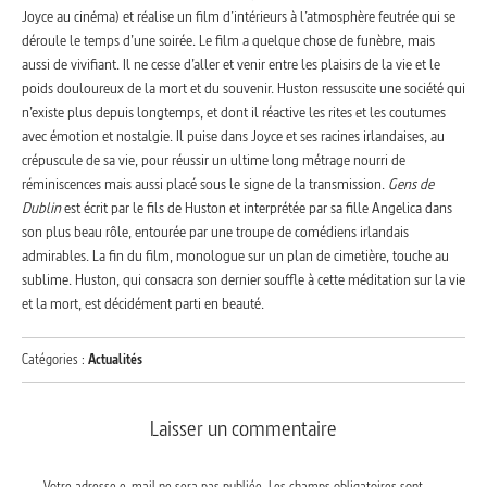
Joyce au cinéma) et réalise un film d’intérieurs à l’atmosphère feutrée qui se
déroule le temps d’une soirée. Le film a quelque chose de funèbre, mais
aussi de vivifiant. Il ne cesse d’aller et venir entre les plaisirs de la vie et le
poids douloureux de la mort et du souvenir. Huston ressuscite une société qui
n’existe plus depuis longtemps, et dont il réactive les rites et les coutumes
avec émotion et nostalgie. Il puise dans Joyce et ses racines irlandaises, au
crépuscule de sa vie, pour réussir un ultime long métrage nourri de
réminiscences mais aussi placé sous le signe de la transmission.
Gens de
Dublin
est écrit par le fils de Huston et interprétée par sa fille Angelica dans
son plus beau rôle, entourée par une troupe de comédiens irlandais
admirables. La fin du film, monologue sur un plan de cimetière, touche au
sublime. Huston, qui consacra son dernier souffle à cette méditation sur la vie
et la mort, est décidément parti en beauté.
Catégories :
Actualités
Laisser un commentaire
Votre adresse e-mail ne sera pas publiée.
Les champs obligatoires sont