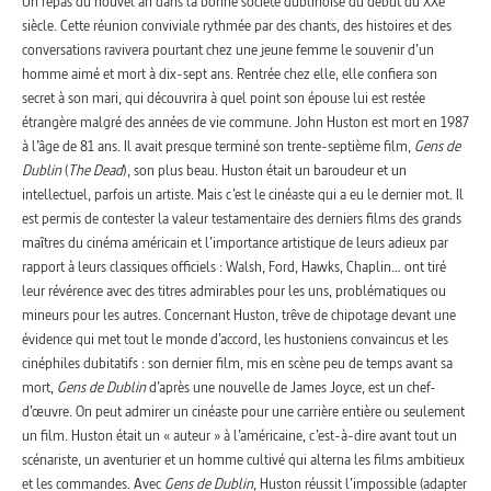
Un repas du nouvel an dans la bonne société dublinoise du début du XXe
siècle. Cette réunion conviviale rythmée par des chants, des histoires et des
conversations ravivera pourtant chez une jeune femme le souvenir d’un
homme aimé et mort à dix-sept ans. Rentrée chez elle, elle confiera son
secret à son mari, qui découvrira à quel point son épouse lui est restée
étrangère malgré des années de vie commune. John Huston est mort en 1987
à l’âge de 81 ans. Il avait presque terminé son trente-septième film,
Gens de
Dublin
(
The Dead
), son plus beau. Huston était un baroudeur et un
intellectuel, parfois un artiste. Mais c’est le cinéaste qui a eu le dernier mot. Il
est permis de contester la valeur testamentaire des derniers films des grands
maîtres du cinéma américain et l’importance artistique de leurs adieux par
rapport à leurs classiques officiels : Walsh, Ford, Hawks, Chaplin… ont tiré
leur révérence avec des titres admirables pour les uns, problématiques ou
mineurs pour les autres. Concernant Huston, trêve de chipotage devant une
évidence qui met tout le monde d’accord, les hustoniens convaincus et les
cinéphiles dubitatifs : son dernier film, mis en scène peu de temps avant sa
mort,
Gens de Dublin
d’après une nouvelle de James Joyce, est un chef-
d’œuvre. On peut admirer un cinéaste pour une carrière entière ou seulement
un film. Huston était un « auteur » à l’américaine, c’est-à-dire avant tout un
scénariste, un aventurier et un homme cultivé qui alterna les films ambitieux
et les commandes. Avec
Gens de Dublin
, Huston réussit l’impossible (adapter