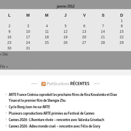
janvier 2012
L
M
M
J
V
S
D
1
2
3
4
5
6
7
8
9
10
11
12
13
14
15
16
17
18
19
20
21
22
23
24
25
26
27
28
29
30
31
« Déc
Fév »
Publications
RÉCENTES
ARTE France Cinéma coproduit les prochains films de Kira Kovalenko et Diao
Yinan et le premier film de Shengze Zhu
Cycle Bong Joon-ho sur ARTE
Plusieurs coproductions ARTE primées au Festival de Cannes
Cannes 2026 : L’Aventure rêvée – rencontre avec Valeska Grisebach
Cannes 2026 : Adieu monde cruel – rencontre avec Félix de Givry