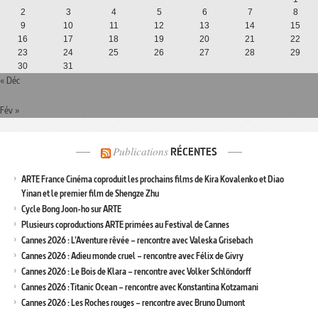
2
3
4
5
6
7
8
9
10
11
12
13
14
15
16
17
18
19
20
21
22
23
24
25
26
27
28
29
30
31
« Déc
Fév »
Publications
RÉCENTES
ARTE France Cinéma coproduit les prochains films de Kira Kovalenko et Diao
Yinan et le premier film de Shengze Zhu
Cycle Bong Joon-ho sur ARTE
Plusieurs coproductions ARTE primées au Festival de Cannes
Cannes 2026 : L’Aventure rêvée – rencontre avec Valeska Grisebach
Cannes 2026 : Adieu monde cruel – rencontre avec Félix de Givry
Cannes 2026 : Le Bois de Klara – rencontre avec Volker Schlöndorff
Cannes 2026 : Titanic Ocean – rencontre avec Konstantina Kotzamani
Cannes 2026 : Les Roches rouges – rencontre avec Bruno Dumont