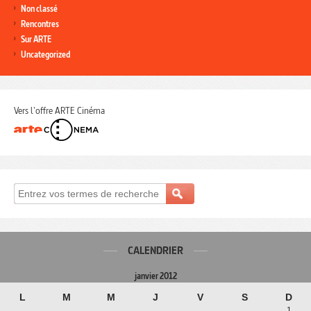
Non classé
Rencontres
Sur ARTE
Uncategorized
Vers l'offre ARTE Cinéma
CALENDRIER
janvier 2012
L
M
M
J
V
S
D
1