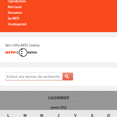
Coproductions
Non classé
Rencontres
Sur ARTE
Uncategorized
Vers l'offre ARTE Cinéma
CALENDRIER
janvier 2012
L
M
M
J
V
S
D