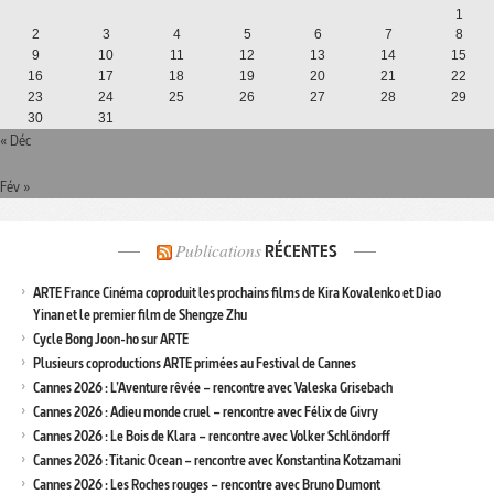
1
2
3
4
5
6
7
8
9
10
11
12
13
14
15
16
17
18
19
20
21
22
23
24
25
26
27
28
29
30
31
« Déc
Fév »
Publications
RÉCENTES
ARTE France Cinéma coproduit les prochains films de Kira Kovalenko et Diao
Yinan et le premier film de Shengze Zhu
Cycle Bong Joon-ho sur ARTE
Plusieurs coproductions ARTE primées au Festival de Cannes
Cannes 2026 : L’Aventure rêvée – rencontre avec Valeska Grisebach
Cannes 2026 : Adieu monde cruel – rencontre avec Félix de Givry
Cannes 2026 : Le Bois de Klara – rencontre avec Volker Schlöndorff
Cannes 2026 : Titanic Ocean – rencontre avec Konstantina Kotzamani
Cannes 2026 : Les Roches rouges – rencontre avec Bruno Dumont