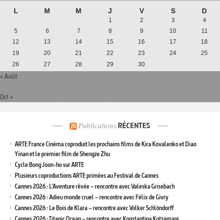
L
M
M
J
V
S
D
1
2
3
4
5
6
7
8
9
10
11
12
13
14
15
16
17
18
19
20
21
22
23
24
25
26
27
28
29
30
« Août
Oct »
Publications
RÉCENTES
ARTE France Cinéma coproduit les prochains films de Kira Kovalenko et Diao
Yinan et le premier film de Shengze Zhu
Cycle Bong Joon-ho sur ARTE
Plusieurs coproductions ARTE primées au Festival de Cannes
Cannes 2026 : L’Aventure rêvée – rencontre avec Valeska Grisebach
Cannes 2026 : Adieu monde cruel – rencontre avec Félix de Givry
Cannes 2026 : Le Bois de Klara – rencontre avec Volker Schlöndorff
Cannes 2026 : Titanic Ocean – rencontre avec Konstantina Kotzamani