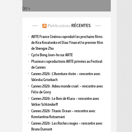
Oct »
Publications
RÉCENTES
ARTE France Cinéma coproduit les prochains films
de Kira Kovalenko et Diao Yinan et le premier film
de Shengze Zhu
Cycle Bong Joon-ho sur ARTE
Plusieurs coproductions ARTE primées au Festival
de Cannes
Cannes 2026 : L’Aventure rêvée – rencontre avec
Valeska Grisebach
Cannes 2026 : Adieu monde cruel – rencontre avec
Félix de Givry
Cannes 2026 : Le Bois de Klara – rencontre avec
Volker Schlöndorff
Cannes 2026 : Titanic Ocean – rencontre avec
Konstantina Kotzamani
Cannes 2026 : Les Roches rouges – rencontre avec
Bruno Dumont