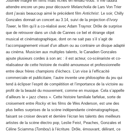
Journée maigre en films mais riches en rendez-vous. Il me faudra
attendre encore un peu pour découvrir
Melancholia
de Lars Von Trier
dont j’avais beaucoup aimé le précédent film
Antichrist
. Le soir, Chilly
Gonzales donnait un concert au 3.14, suivi de la projection d’
Ivory
Tower
, le film qu’il a co-réalisé avec Adam Traynor. Drôle de surprise
que de retrouver dans un club de Cannes ce bel et étrange objet
musical et cinématographique, dont on ne sait pas s’il s’agit de
l’accompagnement visuel d’un album ou au contraire un disque adapté
au cinéma. Musicien aux multiples talents, le Canadien Gonzales
ajoute plusieurs cordes à son arc : il est acteur, co-scénariste et co-
réalisateur de cette histoire de rivalité amoureuse et professionnelle
entre deux frères champions d’échecs. L’un vise à l’efficacité
commerciale et publicitaire, l’autre invente une philosophie du jeu qui
tend à éclipser l’esprit de compétition et l’importance de la victoire au
profit de la beauté du mouvement, comme en musique. Cela s’appelle
d’ailleurs le « jazz chess ». Cette histoire familiale farfelue, sorte de
croisement entre
Rocky
et les films de Wes Anderson, est une des
plus belles surprises de la scène indépendante cinématographique,
faisant se croiser devant et derrière l’écran les talents des meilleurs
artistes de la scène électro pop, Leslie Feist, Peaches, Gonzales et
Céline Sciamma (
Tomboy
) à l’écriture. Drôle, émouvant, délirant, ce