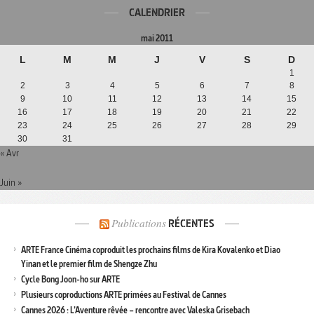
CALENDRIER
mai 2011
L
M
M
J
V
S
D
1
2
3
4
5
6
7
8
9
10
11
12
13
14
15
16
17
18
19
20
21
22
23
24
25
26
27
28
29
30
31
« Avr
Juin »
Publications
RÉCENTES
ARTE France Cinéma coproduit les prochains films de Kira Kovalenko et Diao
Yinan et le premier film de Shengze Zhu
Cycle Bong Joon-ho sur ARTE
Plusieurs coproductions ARTE primées au Festival de Cannes
Cannes 2026 : L’Aventure rêvée – rencontre avec Valeska Grisebach