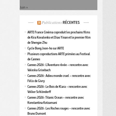
Juin »
Publications
RÉCENTES
ARTE France Cinéma coproduit les prochains films
de Kira Kovalenko et Diao Yinan et le premier film
de Shengze Zhu
Cycle Bong Joon-ho sur ARTE
Plusieurs coproductions ARTE primées au Festival
de Cannes
Cannes 2026 : L’Aventure rêvée – rencontre avec
Valeska Grisebach
Cannes 2026 : Adieu monde cruel – rencontre avec
Félix de Givry
Cannes 2026 : Le Bois de Klara – rencontre avec
Volker Schlöndorff
Cannes 2026 : Titanic Ocean – rencontre avec
Konstantina Kotzamani
Cannes 2026 : Les Roches rouges – rencontre avec
Bruno Dumont