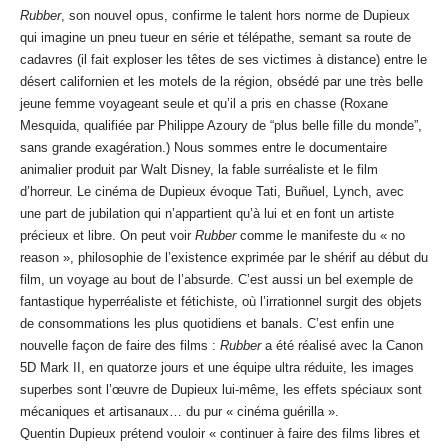
Rubber
, son nouvel opus, confirme le talent hors norme de Dupieux
qui imagine un pneu tueur en série et télépathe, semant sa route de
cadavres (il fait exploser les têtes de ses victimes à distance) entre le
désert californien et les motels de la région, obsédé par une très belle
jeune femme voyageant seule et qu’il a pris en chasse (Roxane
Mesquida, qualifiée par Philippe Azoury de “plus belle fille du monde”,
sans grande exagération.) Nous sommes entre le documentaire
animalier produit par Walt Disney, la fable surréaliste et le film
d’horreur. Le cinéma de Dupieux évoque Tati, Buñuel, Lynch, avec
une part de jubilation qui n’appartient qu’à lui et en font un artiste
précieux et libre. On peut voir
Rubber
comme le manifeste du « no
reason », philosophie de l’existence exprimée par le shérif au début du
film, un voyage au bout de l’absurde. C’est aussi un bel exemple de
fantastique hyperréaliste et fétichiste, où l’irrationnel surgit des objets
de consommations les plus quotidiens et banals. C’est enfin une
nouvelle façon de faire des films :
Rubber
a été réalisé avec la Canon
5D Mark II, en quatorze jours et une équipe ultra réduite, les images
superbes sont l’œuvre de Dupieux lui-même, les effets spéciaux sont
mécaniques et artisanaux… du pur « cinéma guérilla ».
Quentin Dupieux prétend vouloir « continuer à faire des films libres et