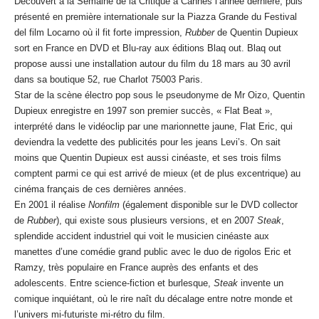
Découvert à la Semaine de la Critique à Cannes l’année dernière, puis
présenté en première internationale sur la Piazza Grande du Festival
del film Locarno où il fit forte impression,
Rubber
de Quentin Dupieux
sort en France en DVD et Blu-ray aux éditions Blaq out. Blaq out
propose aussi une installation autour du film du 18 mars au 30 avril
dans sa boutique 52, rue Charlot 75003 Paris.
Star de la scène électro pop sous le pseudonyme de Mr Oizo, Quentin
Dupieux enregistre en 1997 son premier succès, « Flat Beat »,
interprété dans le vidéoclip par une marionnette jaune, Flat Eric, qui
deviendra la vedette des publicités pour les jeans Levi’s. On sait
moins que Quentin Dupieux est aussi cinéaste, et ses trois films
comptent parmi ce qui est arrivé de mieux (et de plus excentrique) au
cinéma français de ces dernières années.
En 2001 il réalise
Nonfilm
(également disponible sur le DVD collector
de
Rubber
), qui existe sous plusieurs versions, et en 2007
Steak
,
splendide accident industriel qui voit le musicien cinéaste aux
manettes d’une comédie grand public avec le duo de rigolos Eric et
Ramzy, très populaire en France auprès des enfants et des
adolescents. Entre science-fiction et burlesque,
Steak
invente un
comique inquiétant, où le rire naît du décalage entre notre monde et
l’univers mi-futuriste mi-rétro du film.