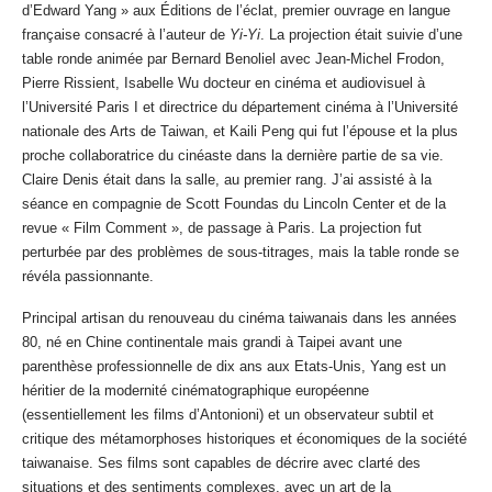
d’Edward Yang » aux Éditions de l’éclat, premier ouvrage en langue
française consacré à l’auteur de
Yi-Yi
. La projection était suivie d’une
table ronde animée par Bernard Benoliel avec Jean-Michel Frodon,
Pierre Rissient, Isabelle Wu docteur en cinéma et audiovisuel à
l’Université Paris I et directrice du département cinéma à l’Université
nationale des Arts de Taiwan, et Kaili Peng qui fut l’épouse et la plus
proche collaboratrice du cinéaste dans la dernière partie de sa vie.
Claire Denis était dans la salle, au premier rang. J’ai assisté à la
séance en compagnie de Scott Foundas du Lincoln Center et de la
revue « Film Comment », de passage à Paris. La projection fut
perturbée par des problèmes de sous-titrages, mais la table ronde se
révéla passionnante.
Principal artisan du renouveau du cinéma taiwanais dans les années
80, né en Chine continentale mais grandi à Taipei avant une
parenthèse professionnelle de dix ans aux Etats-Unis, Yang est un
héritier de la modernité cinématographique européenne
(essentiellement les films d’Antonioni) et un observateur subtil et
critique des métamorphoses historiques et économiques de la société
taiwanaise. Ses films sont capables de décrire avec clarté des
situations et des sentiments complexes, avec un art de la