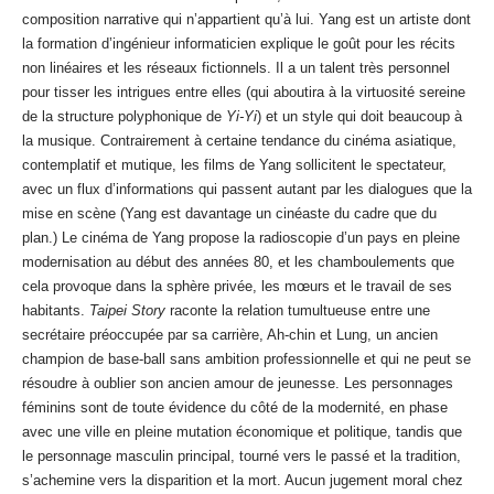
composition narrative qui n’appartient qu’à lui. Yang est un artiste dont
la formation d’ingénieur informaticien explique le goût pour les récits
non linéaires et les réseaux fictionnels. Il a un talent très personnel
pour tisser les intrigues entre elles (qui aboutira à la virtuosité sereine
de la structure polyphonique de
Yi-Yi
) et un style qui doit beaucoup à
la musique. Contrairement à certaine tendance du cinéma asiatique,
contemplatif et mutique, les films de Yang sollicitent le spectateur,
avec un flux d’informations qui passent autant par les dialogues que la
mise en scène (Yang est davantage un cinéaste du cadre que du
plan.) Le cinéma de Yang propose la radioscopie d’un pays en pleine
modernisation au début des années 80, et les chamboulements que
cela provoque dans la sphère privée, les mœurs et le travail de ses
habitants.
Taipei Story
raconte la relation tumultueuse entre une
secrétaire préoccupée par sa carrière, Ah-chin et Lung, un ancien
champion de base-ball sans ambition professionnelle et qui ne peut se
résoudre à oublier son ancien amour de jeunesse. Les personnages
féminins sont de toute évidence du côté de la modernité, en phase
avec une ville en pleine mutation économique et politique, tandis que
le personnage masculin principal, tourné vers le passé et la tradition,
s’achemine vers la disparition et la mort. Aucun jugement moral chez