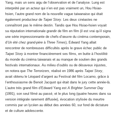
Yang, mais un sens aigu de l’observation et de l’analyse. Lung est
interprété par un acteur qui n’en est pas vraiment un, Hou Hsiao-
hsien, l’autre grand nom de la nouvelle vague taiwanaise qui était
également producteur de
Taipei Story
. Les deux cinéastes ne
connaîtront pas le même destin. Tandis que Hou Hsiao-hsien voyait
sa réputation internationale grandir de film en film (il est vrai qu’il signa
une série impressionnante de chefs-d’œuvre du cinéma contemporain,
d’
Un été chez grand-père
à
Three Times
), Edward Yang allait
rencontrer de nombreuses difficultés après le grave échec public de
Taipei Story
à montrer financièrement ses films, en butte à l’hostilité
du monde du cinéma taiwanais et au manque de soutien des grands
festivals internationaux. Au milieu d’oublis ou de désaveux injustes,
on notera que
The Terrorizers
, réalisé en 1986 après
Taipei Story
,
avait obtenu le Léopard d’argent au Festival del film Locarno, grâce à
l’enthousiasme de Benoit Jacquot qui était dans le jury cette année-là.
L’autre très grand film d’Edward Yang est
A Brighter Summer Day
(1991), son seul filmé au passé, et le plus long (quatre heures dans sa
version intégrale rarement diffusée), évocation stylisée du meurtre
commis par un lycéen au début des années 60, sur fond de dictature
et de culture adolescente.