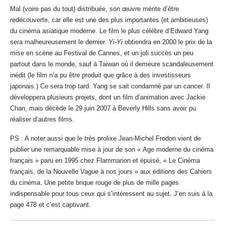
Mal (voire pas du tout) distribuée, son œuvre mérite d’être
redécouverte, car elle est une des plus importantes (et ambitieuses)
du cinéma asiatique moderne. Le film le plus célèbre d’Edward Yang
sera malheureusement le dernier.
Yi-Yi
obtiendra en 2000 le prix de la
mise en scène au Festival de Cannes, et un joli succès un peu
partout dans le monde, sauf à Taiwan où il demeure scandaleusement
inédit (le film n’a pu être produit que grâce à des investisseurs
japonais.) Ce sera trop tard. Yang se sait condamné par un cancer. Il
développera plusieurs projets, dont un film d’animation avec Jackie
Chan, mais décède le 29 juin 2007 à Beverly Hills sans avoir pu
réaliser d’autres films.
PS : A noter aussi que le très prolixe Jean-Michel Frodon vient de
publier une remarquable mise à jour de son « Age moderne du cinéma
français » paru en 1995 chez Flammarion et épuisé, « Le Cinéma
français, de la Nouvelle Vague à nos jours » aux éditions des Cahiers
du cinéma. Une petite brique rouge de plus de mille pages
indispensable pour tous ceux qui s’intéressent au sujet. J’en suis à la
page 478 et c’est captivant.