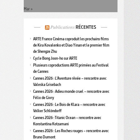
Mar »
Publications
RÉCENTES
ARTE France Cinéma coproduit les prochains films
de Kira Kovalenko et Diao Yinan et le premier film
de Shengze Zhu
Cycle Bong Joon-ho sur ARTE
Plusieurs coproductions ARTE primées au Festival
de Cannes
Cannes 2026 : L’Aventure rêvée – rencontre avec
Valeska Grisebach
Cannes 2026 : Adieu monde cruel – rencontre avec
Félix de Givry
Cannes 2026 : Le Bois de Klara – rencontre avec
Volker Schlöndorff
Cannes 2026 : Titanic Ocean – rencontre avec
Konstantina Kotzamani
Cannes 2026 : Les Roches rouges – rencontre avec
Bruno Dumont