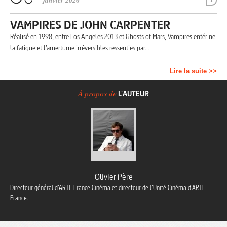
janvier 2026
1
VAMPIRES DE JOHN CARPENTER
Réalisé en 1998, entre Los Angeles 2013 et Ghosts of Mars, Vampires entérine
la fatigue et l’amertume irréversibles ressenties par…
Lire la suite >>
À propos de
L'AUTEUR
Olivier Père
Directeur général d’ARTE France Cinéma et directeur de l’Unité Cinéma d’ARTE
France.