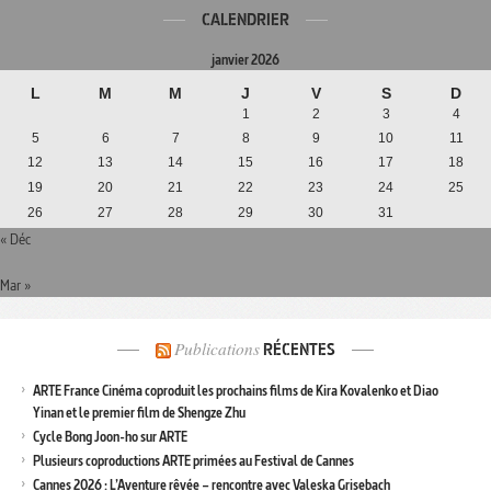
CALENDRIER
janvier 2026
L
M
M
J
V
S
D
1
2
3
4
5
6
7
8
9
10
11
12
13
14
15
16
17
18
19
20
21
22
23
24
25
26
27
28
29
30
31
« Déc
Mar »
Publications
RÉCENTES
ARTE France Cinéma coproduit les prochains films de Kira Kovalenko et Diao
Yinan et le premier film de Shengze Zhu
Cycle Bong Joon-ho sur ARTE
Plusieurs coproductions ARTE primées au Festival de Cannes
Cannes 2026 : L’Aventure rêvée – rencontre avec Valeska Grisebach