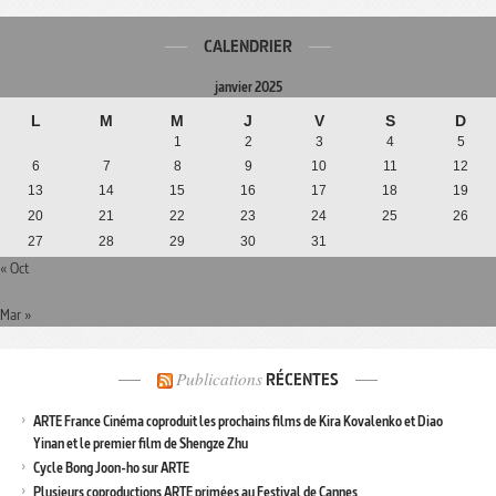
CALENDRIER
janvier 2025
L
M
M
J
V
S
D
1
2
3
4
5
6
7
8
9
10
11
12
13
14
15
16
17
18
19
20
21
22
23
24
25
26
27
28
29
30
31
« Oct
Mar »
Publications
RÉCENTES
ARTE France Cinéma coproduit les prochains films de Kira Kovalenko et Diao
Yinan et le premier film de Shengze Zhu
Cycle Bong Joon-ho sur ARTE
Plusieurs coproductions ARTE primées au Festival de Cannes