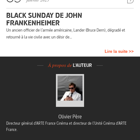
janvier 2025
3
BLACK SUNDAY DE JOHN
FRANKENHEIMER
Un ancien officier de l’armée américaine, Lander (Bruce Dern), dégradé et
retourné à la vie civile avec un désir de…
Lire la suite >>
À propos de
L'AUTEUR
Olivier Père
Directeur général d’ARTE France Cinéma et directeur de l’Unité Cinéma d’ARTE
France.