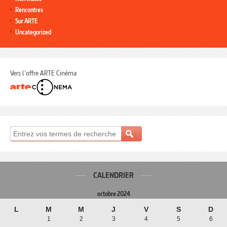
Rencontres
Sur ARTE
Uncategorized
Vers l'offre ARTE Cinéma
CALENDRIER
octobre 2024
L
M
M
J
V
S
D
1
2
3
4
5
6