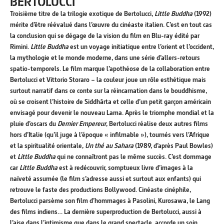
BERTOLUCCI
Troisième titre de la trilogie exotique de Bertolucci,
Little Buddha
(1992)
mérite d’être réévalué dans l’œuvre du cinéaste italien. C’est en tout cas
la conclusion qui se dégage de la vision du film en Blu-ray édité par
Rimini.
Little Buddha
est un voyage initiatique entre l’orient et l’occident,
la mythologie et le monde moderne, dans une série d’allers-retours
spatio-temporels. Le film marque l’apothéose de la collaboration entre
Bertolucci et Vittorio Storaro – la couleur joue un rôle esthétique mais
surtout narratif dans ce conte sur la réincarnation dans le bouddhisme,
où se croisent l’histoire de Siddhârta et celle d’un petit garçon américain
envisagé pour devenir le nouveau Lama. Après le triomphe mondial et la
pluie d’oscars du
Dernier Empereur
, Bertolucci réalise deux autres films
hors d’Italie (qu’il juge à l’époque « infilmable »), tournés vers l’Afrique
et la spiritualité orientale,
Un thé au Sahara
(1989, d’après Paul Bowles)
et
Little Buddha
qui ne connaîtront pas le même succès. C’est dommage
car
Little Buddha
est à redécouvrir, somptueux livre d’images à la
naïveté assumée (le film s’adresse aussi et surtout aux enfants) qui
retrouve le faste des productions Bollywood. Cinéaste cinéphile,
Bertolucci parsème son film d’hommages à Pasolini, Kurosawa, le Lang
des films indiens… La dernière superproduction de Bertolucci, aussi à
l’aise dans l’intimisme que dans le grand spectacle, accorde un soin