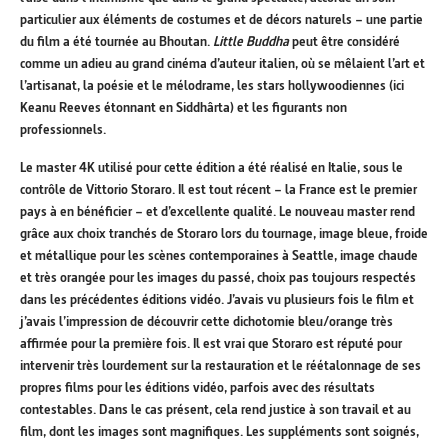
particulier aux éléments de costumes et de décors naturels – une partie
du film a été tournée au Bhoutan.
Little Buddha
peut être considéré
comme un adieu au grand cinéma d’auteur italien, où se mêlaient l’art et
l’artisanat, la poésie et le mélodrame, les stars hollywoodiennes (ici
Keanu Reeves étonnant en Siddhârta) et les figurants non
professionnels.
Le master 4K utilisé pour cette édition a été réalisé en Italie, sous le
contrôle de Vittorio Storaro. Il est tout récent – la France est le
premier
pays à en bénéficier – et d’excellente qualité. Le nouveau master rend
grâce aux choix tranchés de Storaro lors du tournage, image bleue, froide
et métallique pour les scènes contemporaines à Seattle, image chaude
et très orangée pour les images du passé, choix pas toujours respectés
dans les précédentes éditions vidéo. J’avais vu plusieurs fois le film et
j’avais l’impression de découvrir cette dichotomie bleu/orange très
affirmée pour la première fois. Il est vrai que Storaro est réputé pour
intervenir très lourdement sur la restauration et le réétalonnage de ses
propres films pour les éditions vidéo, parfois avec des résultats
contestables. Dans le cas présent, cela rend justice à son travail et au
film, dont les images sont magnifiques. Les suppléments sont soignés,