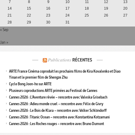
7
8
9
10
11
12
13
14
15
16
17
18
19
20
21
22
23
24
25
26
27
28
29
30
31
« Sep
Jan »
Publications
RÉCENTES
ARTE France Cinéma coproduit les prochains films de Kira Kovalenko et Diao
Yinan et le premier film de Shengze Zhu
Cycle Bong Joon-ho sur ARTE
Plusieurs coproductions ARTE primées au Festival de Cannes
Cannes 2026 : L’Aventure rêvée – rencontre avec Valeska Grisebach
Cannes 2026 : Adieu monde cruel – rencontre avec Félix de Givry
Cannes 2026 : Le Bois de Klara – rencontre avec Volker Schlöndorff
Cannes 2026 : Titanic Ocean – rencontre avec Konstantina Kotzamani
Cannes 2026 : Les Roches rouges – rencontre avec Bruno Dumont