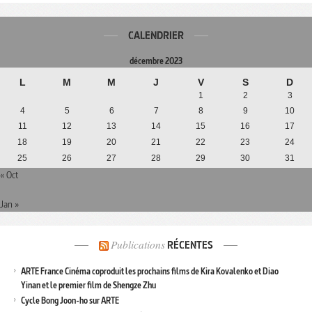
CALENDRIER
décembre 2023
L
M
M
J
V
S
D
1
2
3
4
5
6
7
8
9
10
11
12
13
14
15
16
17
18
19
20
21
22
23
24
25
26
27
28
29
30
31
« Oct
Jan »
Publications
RÉCENTES
ARTE France Cinéma coproduit les prochains films de Kira Kovalenko et Diao
Yinan et le premier film de Shengze Zhu
Cycle Bong Joon-ho sur ARTE