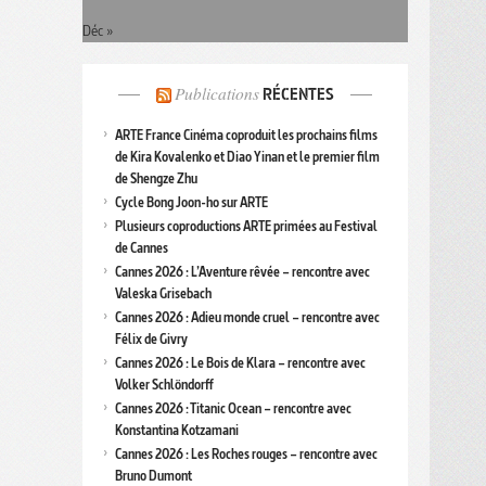
Déc »
Publications
RÉCENTES
ARTE France Cinéma coproduit les prochains films
de Kira Kovalenko et Diao Yinan et le premier film
de Shengze Zhu
Cycle Bong Joon-ho sur ARTE
Plusieurs coproductions ARTE primées au Festival
de Cannes
Cannes 2026 : L’Aventure rêvée – rencontre avec
Valeska Grisebach
Cannes 2026 : Adieu monde cruel – rencontre avec
Félix de Givry
Cannes 2026 : Le Bois de Klara – rencontre avec
Volker Schlöndorff
Cannes 2026 : Titanic Ocean – rencontre avec
Konstantina Kotzamani
Cannes 2026 : Les Roches rouges – rencontre avec
Bruno Dumont