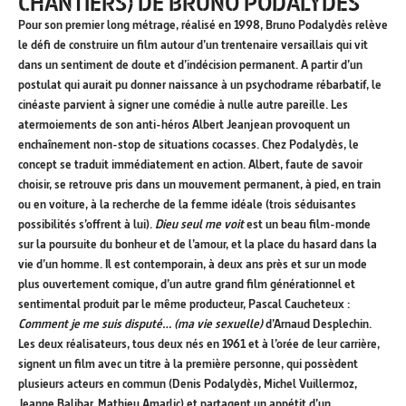
CHANTIERS) DE BRUNO PODALYDÈS
Pour son premier long métrage, réalisé en 1998, Bruno Podalydès relève
le défi de construire un film autour d’un trentenaire versaillais qui vit
dans un sentiment de doute et d’indécision permanent. A partir d’un
postulat qui aurait pu donner naissance à un psychodrame rébarbatif, le
cinéaste parvient à signer une comédie à nulle autre pareille. Les
atermoiements de son anti-héros Albert Jeanjean provoquent un
enchaînement non-stop de situations cocasses. Chez Podalydès, le
concept se traduit immédiatement en action. Albert, faute de savoir
choisir, se retrouve pris dans un mouvement permanent, à pied, en train
ou en voiture, à la recherche de la femme idéale (trois séduisantes
possibilités s’offrent à lui).
Dieu seul me voit
est un beau film-monde
sur la poursuite du bonheur et de l’amour, et la place du hasard dans la
vie d’un homme. Il est contemporain, à deux ans près et sur un mode
plus ouvertement comique, d’un autre grand film générationnel et
sentimental produit par le même producteur, Pascal Caucheteux :
Comment je me suis disputé… (ma vie sexuelle)
d’Arnaud Desplechin.
Les deux réalisateurs, tous deux nés en 1961 et à l’orée de leur carrière,
signent un film avec un titre à la première personne, qui possèdent
plusieurs acteurs en commun (Denis Podalydès, Michel Vuillermoz,
Jeanne Balibar, Mathieu Amarlic) et partagent un appétit d’un