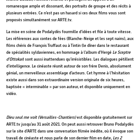
romanesque ample et dissonant, des portraits de groupe et des récits à
plusieurs entrées. Ce n’est pas un hasard si ces deux films vous sont
proposés simultanément sur ARTE.tv.
La mise en scène de Podalydès fourmille d’idées et file à toute vitesse.
Les références aux contes de fées (Blanche-Neige et les sept nains), aux
films chéris de François Truffaut ou à Tintin (le dîner dans le restaurant
de spécialités syldaviennes, en hommage à l’album d’Hergé
Le Sceptre
d’Ottokar
) sont aussi inattendues qu’irrésistibles. Les dialogues pétillent
d’intelligence. Le cinéaste réunit autour de son frère Denis, absolument
génial, un merveilleux assemblage d’acteurs. Cet hymne à l’hésitation
existe aussi dans son extraordinaire version originale de six heures,
baptisée « interminable » par son auteur, et disponible uniquement en
vidéo.
Dieu seul me voit (Versailles-Chantiers)
est disponible gratuitement sur
ARTE.tv jusqu’au 31 août 2021. On peut aussi retrouver Bruno Podalydès
sur le site d’ARTE dans une conversation filmée inédite, où il évoque son
travail de cinéaste et nous parle de son dernier film en date,
Les 2