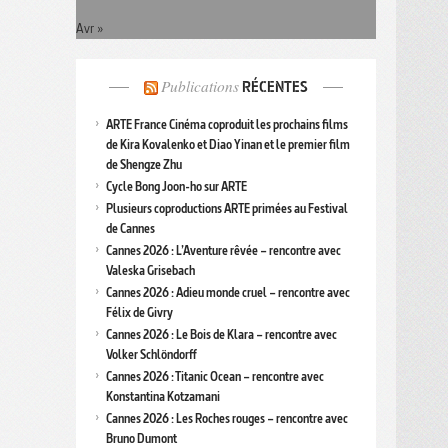
Avr »
Publications
RÉCENTES
ARTE France Cinéma coproduit les prochains films
de Kira Kovalenko et Diao Yinan et le premier film
de Shengze Zhu
Cycle Bong Joon-ho sur ARTE
Plusieurs coproductions ARTE primées au Festival
de Cannes
Cannes 2026 : L’Aventure rêvée – rencontre avec
Valeska Grisebach
Cannes 2026 : Adieu monde cruel – rencontre avec
Félix de Givry
Cannes 2026 : Le Bois de Klara – rencontre avec
Volker Schlöndorff
Cannes 2026 : Titanic Ocean – rencontre avec
Konstantina Kotzamani
Cannes 2026 : Les Roches rouges – rencontre avec
Bruno Dumont