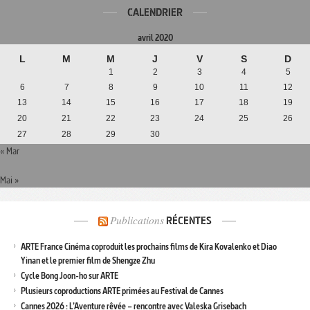
CALENDRIER
avril 2020
L
M
M
J
V
S
D
1
2
3
4
5
6
7
8
9
10
11
12
13
14
15
16
17
18
19
20
21
22
23
24
25
26
27
28
29
30
« Mar
Mai »
Publications
RÉCENTES
ARTE France Cinéma coproduit les prochains films de Kira Kovalenko et Diao
Yinan et le premier film de Shengze Zhu
Cycle Bong Joon-ho sur ARTE
Plusieurs coproductions ARTE primées au Festival de Cannes
Cannes 2026 : L’Aventure rêvée – rencontre avec Valeska Grisebach