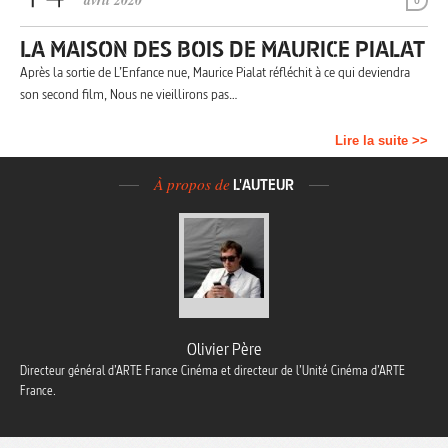
avril 2020
0
LA MAISON DES BOIS DE MAURICE PIALAT
Après la sortie de L’Enfance nue, Maurice Pialat réfléchit à ce qui deviendra
son second film, Nous ne vieillirons pas…
Lire la suite >>
À propos de
L'AUTEUR
Olivier Père
Directeur général d’ARTE France Cinéma et directeur de l’Unité Cinéma d’ARTE
France.