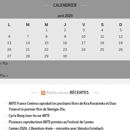
CALENDRIER
avril 2020
L
M
M
J
V
S
D
1
2
3
4
5
6
7
8
9
10
11
12
13
14
15
16
17
18
19
20
21
22
23
24
25
26
27
28
29
30
« Mar
Mai »
Publications
RÉCENTES
ARTE France Cinéma coproduit les prochains films de Kira Kovalenko et Diao
Yinan et le premier film de Shengze Zhu
Cycle Bong Joon-ho sur ARTE
Plusieurs coproductions ARTE primées au Festival de Cannes
Cannes 2026 : L’Aventure rêvée – rencontre avec Valeska Grisebach