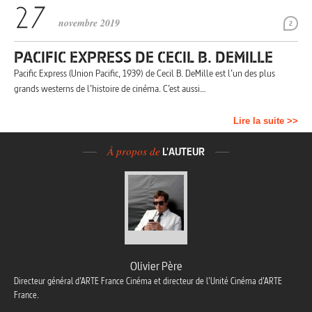
novembre 2019
2
PACIFIC EXPRESS DE CECIL B. DEMILLE
Pacific Express (Union Pacific, 1939) de Cecil B. DeMille est l’un des plus
grands westerns de l’histoire de cinéma. C’est aussi…
Lire la suite >>
À propos de
L'AUTEUR
Olivier Père
Directeur général d’ARTE France Cinéma et directeur de l’Unité Cinéma d’ARTE
France.