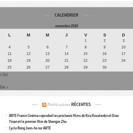
CALENDRIER
novembre 2019
L
M
M
J
V
S
D
1
2
3
4
5
6
7
8
9
10
11
12
13
14
15
16
17
18
19
20
21
22
23
24
25
26
27
28
29
30
« Oct
Déc »
Publications
RÉCENTES
ARTE France Cinéma coproduit les prochains films de Kira Kovalenko et Diao
Yinan et le premier film de Shengze Zhu
Cycle Bong Joon-ho sur ARTE