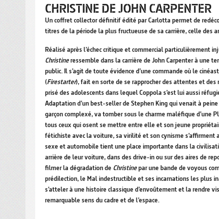
CHRISTINE DE JOHN CARPENTER
Un coffret collector définitif édité par Carlotta permet de redéc
titres de la période la plus fructueuse de sa carrière, celle des 
Réalisé après l’échec critique et commercial particulièrement
Christine
ressemble dans la carrière de John Carpenter à une te
public. Il s’agit de toute évidence d’une commande où le cinéast
(
Firestarter
), fait en sorte de se rapprocher des attentes et de
prisé des adolescents dans lequel Coppola s’est lui aussi réf
Adaptation d’un best-seller de Stephen King qui venait à peine 
garçon complexé, va tomber sous le charme maléfique d’une Ply
tous ceux qui osent se mettre entre elle et son jeune propriéta
fétichiste avec la voiture, sa virilité et son cynisme s’affirmen
sexe et automobile tient une place importante dans la civilisat
arrière de leur voiture, dans des drive-in ou sur des aires de re
filmer la dégradation de
Christine
par une bande de voyous com
prédilection, le Mal indestructible et ses incarnations les plu
s’atteler à une histoire classique d’envoûtement et la rendre vi
remarquable sens du cadre et de l’espace.