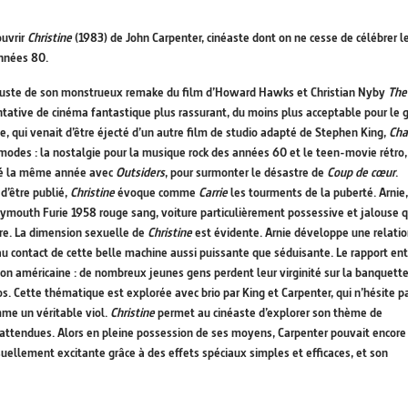
ouvrir
Christine
(1983) de John Carpenter, cinéaste dont on ne cesse de célébrer l
années 80.
 injuste de son monstrueux remake du film d’Howard Hawks et Christian Nyby
The
ntative de cinéma fantastique plus rassurant, du moins plus acceptable pour le 
e, qui venait d’être éjecté d’un autre film de studio adapté de Stephen King,
Cha
s modes : la nostalgie pour la musique rock des années 60 et le teen-movie rétro
ugié la même année avec
Outsiders
, pour surmonter le désastre de
Coup de cœur
.
d’être publié,
Christine
évoque comme
Carrie
les tourments de la puberté. Arnie
mouth Furie 1958 rouge sang, voiture particulièrement possessive et jalouse q
ire. La dimension sexuelle de
Christine
est évidente. Arnie développe une relati
t au contact de cette belle machine aussi puissante que séduisante. Le rapport en
ion américaine : de nombreux jeunes gens perdent leur virginité sur la banquett
pos. Cette thématique est explorée avec brio par King et Carpenter, qui n’hésite p
me un véritable viol.
Christine
permet au cinéaste d’explorer son thème de
s inattendues. Alors en pleine possession de ses moyens, Carpenter pouvait encore
suellement excitante grâce à des effets spéciaux simples et efficaces, et son