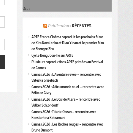
Oct »
Publications
RÉCENTES
ARTE France Cinéma coproduit les prochains films
de Kira Kovalenko et Diao Yinan et le premier film
de Shengze Zhu
Cycle Bong Joon-ho sur ARTE
Plusieurs coproductions ARTE primées au Festival
de Cannes
Cannes 2026 : L’Aventure rêvée – rencontre avec
Valeska Grisebach
Cannes 2026 : Adieu monde cruel – rencontre avec
Félix de Givry
Cannes 2026 : Le Bois de Klara – rencontre avec
Volker Schlöndorff
Cannes 2026 : Titanic Ocean – rencontre avec
Konstantina Kotzamani
Cannes 2026 : Les Roches rouges – rencontre avec
Bruno Dumont