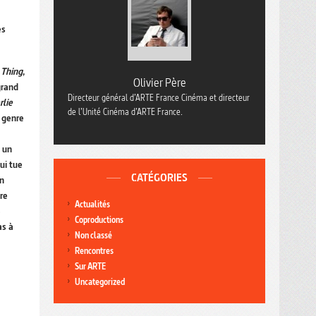
es
 Thing
,
Olivier Père
grand
Directeur général d’ARTE France Cinéma et directeur
rlie
de l’Unité Cinéma d’ARTE France.
, genre
, un
ui tue
CATÉGORIES
on
tre
Actualités
e
Coproductions
as à
Non classé
Rencontres
Sur ARTE
Uncategorized