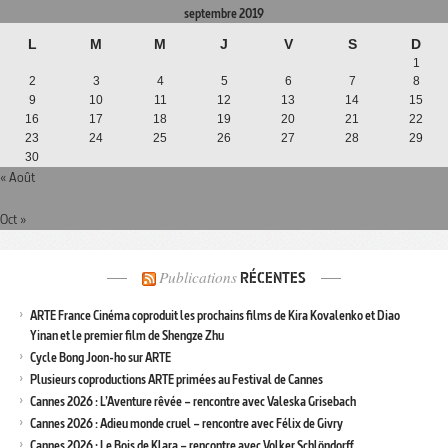
septembre 2019
L
M
M
J
V
S
D
1
2
3
4
5
6
7
8
9
10
11
12
13
14
15
16
17
18
19
20
21
22
23
24
25
26
27
28
29
30
« Août
Oct »
Publications
RÉCENTES
ARTE France Cinéma coproduit les prochains films de Kira Kovalenko et Diao
Yinan et le premier film de Shengze Zhu
Cycle Bong Joon-ho sur ARTE
Plusieurs coproductions ARTE primées au Festival de Cannes
Cannes 2026 : L’Aventure rêvée – rencontre avec Valeska Grisebach
Cannes 2026 : Adieu monde cruel – rencontre avec Félix de Givry
Cannes 2026 : Le Bois de Klara – rencontre avec Volker Schlöndorff