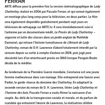
FERRAN
ARTE diffuse pour la première fois la version cinématographique de
Lady
Chatterley
, réalisé en 2006 par Pascale Ferran, et qui connut également
un montage plus long conçu pour la télévision, en deux parties. Le film
sera également disponible gratuitement pendant sept jours en
télévision de rattrapage sur ARTE.tv. Il sera immédiatement suivi à
l’antenne par un documentaire inédit,
Le Procès de Lady Chatterley –
orgasme et lutte des classes dans un jardin anglais
de Mathilde
Damoisel, qui retrace l’histoire tumultueuse de
L’Amant de Lady
Chatterley
, roman de D.H. Lawrence d’abord totalement interdit par la
censure depuis sa sortie à compte d’auteur en 1928, puis jugé pour
obscénité lors d’un retentissant procès en 1960 lorsque Penguin Books
décida de le rééditer.
Au lendemain de la Première Guerre mondiale, Constance est une jeune
femme malheureuse dans son mariage. Elle entreprend une liaison avec
Parkin, le garde-chasse du domaine des Chatterley. En adaptant la
seconde version du roman de D. H. Lawrence, titrée
Lady Chatterley et
l’homme des bois
, Pascale Ferran a voulu filmer la naissance d’un
couple. Au-delà de la transgression sociale et morale, et du parfum de
scandale qui entourent l’œuvre de Lawrence, la réalisatrice célèbre