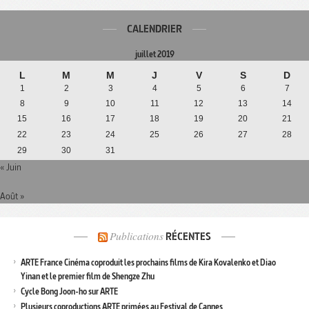
CALENDRIER
juillet 2019
L
M
M
J
V
S
D
1
2
3
4
5
6
7
8
9
10
11
12
13
14
15
16
17
18
19
20
21
22
23
24
25
26
27
28
29
30
31
« Juin
Août »
Publications
RÉCENTES
ARTE France Cinéma coproduit les prochains films de Kira Kovalenko et Diao
Yinan et le premier film de Shengze Zhu
Cycle Bong Joon-ho sur ARTE
Plusieurs coproductions ARTE primées au Festival de Cannes