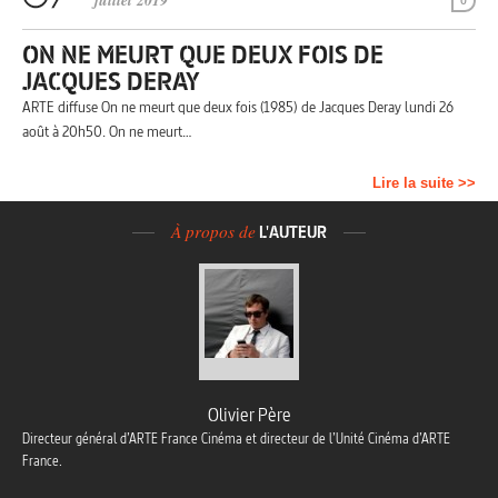
juillet 2019
0
ON NE MEURT QUE DEUX FOIS DE
JACQUES DERAY
ARTE diffuse On ne meurt que deux fois (1985) de Jacques Deray lundi 26
août à 20h50. On ne meurt…
Lire la suite >>
À propos de
L'AUTEUR
Olivier Père
Directeur général d’ARTE France Cinéma et directeur de l’Unité Cinéma d’ARTE
France.