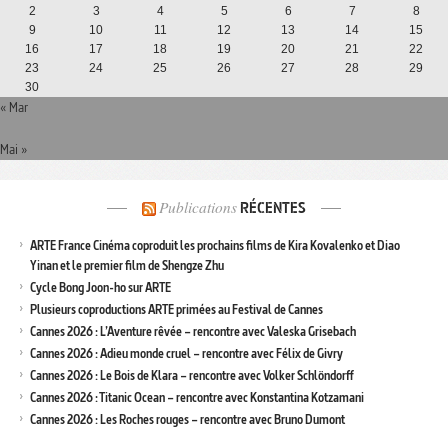
2
3
4
5
6
7
8
9
10
11
12
13
14
15
16
17
18
19
20
21
22
23
24
25
26
27
28
29
30
« Mar
Mai »
Publications
RÉCENTES
ARTE France Cinéma coproduit les prochains films de Kira Kovalenko et Diao
Yinan et le premier film de Shengze Zhu
Cycle Bong Joon-ho sur ARTE
Plusieurs coproductions ARTE primées au Festival de Cannes
Cannes 2026 : L’Aventure rêvée – rencontre avec Valeska Grisebach
Cannes 2026 : Adieu monde cruel – rencontre avec Félix de Givry
Cannes 2026 : Le Bois de Klara – rencontre avec Volker Schlöndorff
Cannes 2026 : Titanic Ocean – rencontre avec Konstantina Kotzamani
Cannes 2026 : Les Roches rouges – rencontre avec Bruno Dumont