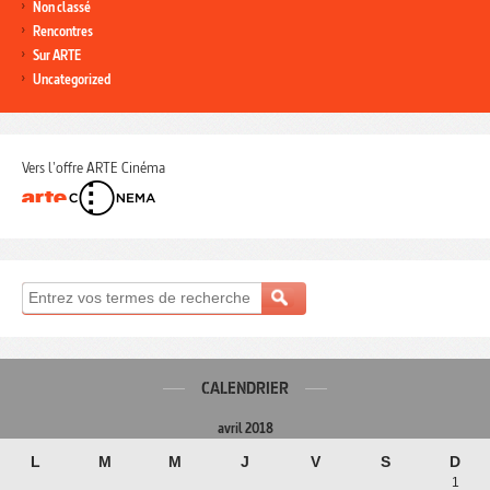
Non classé
Rencontres
Sur ARTE
Uncategorized
Vers l'offre ARTE Cinéma
CALENDRIER
avril 2018
L
M
M
J
V
S
D
1