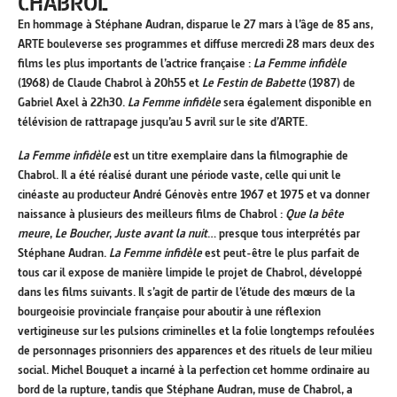
CHABROL
En hommage à Stéphane Audran, disparue le 27 mars à l’âge de 85 ans,
ARTE bouleverse ses programmes et diffuse mercredi 28 mars deux des
films les plus importants de l’actrice française :
La Femme infidèle
(1968) de Claude Chabrol à 20h55 et
Le Festin de Babette
(1987) de
Gabriel Axel à 22h30.
La Femme infidèle
sera également disponible en
télévision de rattrapage jusqu’au 5 avril sur le site d’ARTE.
La Femme infidèle
est un titre exemplaire dans la filmographie de
Chabrol. Il a été réalisé durant une période vaste, celle qui unit le
cinéaste au producteur André Génovès entre 1967 et 1975 et va donner
naissance à plusieurs des meilleurs films de Chabrol :
Que la bête
meure
,
Le Boucher
,
Juste avant la nuit
… presque tous interprétés par
Stéphane Audran.
La Femme infidèle
est peut-être le plus parfait de
tous car il expose de manière limpide le projet de Chabrol, développé
dans les films suivants. Il s’agit de partir de l’étude des mœurs de la
bourgeoisie provinciale française pour aboutir à une réflexion
vertigineuse sur les pulsions criminelles et la folie longtemps refoulées
de personnages prisonniers des apparences et des rituels de leur milieu
social. Michel Bouquet a incarné à la perfection cet homme ordinaire au
bord de la rupture, tandis que Stéphane Audran, muse de Chabrol, a