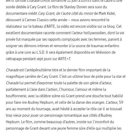
ARTE diffuse
Charade
(1963) dimanche 11 juin à 20h55 dans le cadre d’une
soirée dédiée à Cary Grant. Le film de Stanley Donen sera suivi du
documentaire inédit
Cary Grant, de l’autre côté du miroir
de Mark Kidel,
découvert à Cannes Classics cette année – nous avions rencontré le
réalisateur sur le bateau d’ARTE, la vidéo est encore visible sur ce blog. Cet
excellent documentaire raconte comment l’acteur hollywoodien, dont la vie
privée fut marquée par ses rapports compliqués avec les femmes, parvint à
soigner ses démons intimes et remonter à la source de traumas enfantins
grâce à une cure au L.S.D. Il sera également disponible en télévision de
rattrapage pendant sept jours sur ARTE+7.
Charade
est l’antépénultième titre et le dernier film important de la
magnifique carrière de Cary Grant. C’est un ultime tour de piste pour la star et
Charade
lui permet d’exprimer toute la palette de son génie d’acteur,
parfaitement à l’aise dans l’action, l’humour, l’amour et même la
bouffonnerie, avec la célèbre scène où Grant prend une douche tout habillé
pour faire rire Audrey Hepburn, et celle de la danse des oranges. L’acteur, 59
ans au moment du tournage, avait hésité à accepter le rôle car il se trouvait
trop vieux pour jouer un personnage romantique aux côtés d’Audrey
Hepburn. Le film, comme beaucoup d’autres, insiste sur l’inconfort du
personnage de Grant devant une jeune femme sûre d’elle qui multiplie les