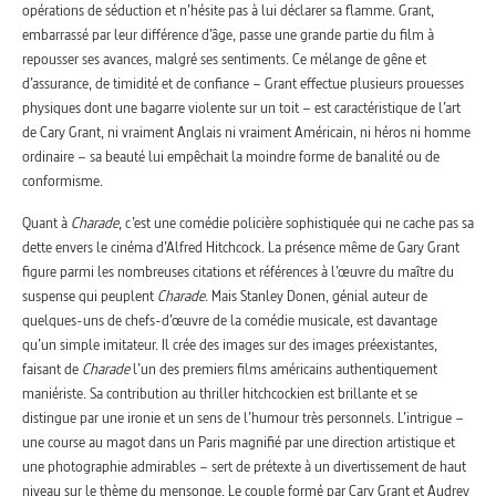
opérations de séduction et n’hésite pas à lui déclarer sa flamme. Grant,
embarrassé par leur différence d’âge, passe une grande partie du film à
repousser ses avances, malgré ses sentiments. Ce mélange de gêne et
d’assurance, de timidité et de confiance – Grant effectue plusieurs prouesses
physiques dont une bagarre violente sur un toit – est caractéristique de l’art
de Cary Grant, ni vraiment Anglais ni vraiment Américain, ni héros ni homme
ordinaire – sa beauté lui empêchait la moindre forme de banalité ou de
conformisme.
Quant à
Charade
, c’est une comédie policière sophistiquée qui ne cache pas sa
dette envers le cinéma d’Alfred Hitchcock. La présence même de Gary Grant
figure parmi les nombreuses citations et références à l’œuvre du maître du
suspense qui peuplent
Charade
. Mais Stanley Donen, génial auteur de
quelques-uns de chefs-d’œuvre de la comédie musicale, est davantage
qu’un simple imitateur. Il crée des images sur des images préexistantes,
faisant de
Charade
l’un des premiers films américains authentiquement
maniériste. Sa contribution au thriller hitchcockien est brillante et se
distingue par une ironie et un sens de l’humour très personnels. L’intrigue –
une course au magot dans un Paris magnifié par une direction artistique et
une photographie admirables – sert de prétexte à un divertissement de haut
niveau sur le thème du mensonge. Le couple formé par Cary Grant et Audrey