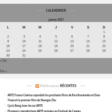
CALENDRIER
janvier 2017
L
M
M
J
V
S
D
1
2
3
4
5
6
7
8
9
10
11
12
13
14
15
16
17
18
19
20
21
22
23
24
25
26
27
28
29
30
31
« Déc
Fév »
Publications
RÉCENTES
ARTE France Cinéma coproduit les prochains films de Kira Kovalenko et Diao
Yinan et le premier film de Shengze Zhu
Cycle Bong Joon-ho sur ARTE
Plusieurs coproductions ARTE primées au Festival de Cannes