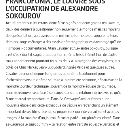
FRANCOFONIA, LE LOUVRE SOUS
L’OCCUPATION DE ALEXANDRE
SOKOUROV
Actuellement sur les écrans, deux films signés par deux grands réalisateurs,
deux des derniers à questionner non seulement le monde mais ses moyens
de représentation, au travers d’une recherche formelle qui apparente leurs
derniers longs métrages à des essais cinématographiques davantage qu’à de
« simples » documentaires. Alain Cavalier et Alexandre Sokourov, puisque
c’est d’eux dont il s’agit, pratiquent un cinéma très différent l’un de l’autre
mais appartiennent pourtant tous les deux à la catégorie des essayistes, aux
côtés de Chris Marker, Jean-Luc Godard, Agnès Varda et quelques autres.
Cavalier a renoncé depuis longtemps au cinéma traditionnel pour
s’acheminer vers un cinéma solitaire à la première personne, débarrassé de la
moindre lourdeur technique, souvent de la moindre équipe de tournage,
pour se retrouver seul face à son sujet, dans une relation intime avec ce qu’il
filme et aussi ses spectateurs. Dans
Le Caravage
Cavalier franchit une
nouvelle étape dans cette esthétique de l’épure en retranchant un élément
important de ses films récents, sa propre voix qui intervenait sur et avec les
images, à la manière d’un journal filmé et parlé – ou plutôt chuchoté. Dans
Le Caravage
le sujet du film – la relation entre l’artiste équestre Bartabas et