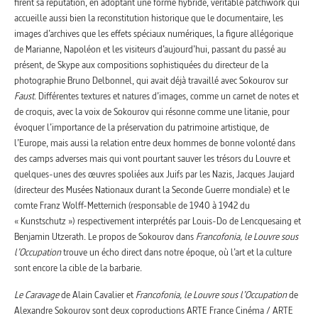
firent sa réputation, en adoptant une forme hybride, véritable patchwork qui
accueille aussi bien la reconstitution historique que le documentaire, les
images d’archives que les effets spéciaux numériques, la figure allégorique
de Marianne, Napoléon et les visiteurs d’aujourd’hui, passant du passé au
présent, de Skype aux compositions sophistiquées du directeur de la
photographie Bruno Delbonnel, qui avait déjà travaillé avec Sokourov sur
Faust
. Différentes textures et natures d’images, comme un carnet de notes et
de croquis, avec la voix de Sokourov qui résonne comme une litanie, pour
évoquer l’importance de la préservation du patrimoine artistique, de
l’Europe, mais aussi la relation entre deux hommes de bonne volonté dans
des camps adverses mais qui vont pourtant sauver les trésors du Louvre et
quelques-unes des œuvres spoliées aux Juifs par les Nazis, Jacques Jaujard
(directeur des Musées Nationaux durant la Seconde Guerre mondiale) et le
comte Franz Wolff-Metternich (responsable de 1940 à 1942 du
« Kunstschutz ») respectivement interprétés par Louis-Do de Lencquesaing et
Benjamin Utzerath. Le propos de Sokourov dans
Francofonia, le Louvre sous
l’Occupation
trouve un écho direct dans notre époque, où l’art et la culture
sont encore la cible de la barbarie.
Le Caravage
de Alain Cavalier et
Francofonia, le Louvre sous l’Occupation
de
Alexandre Sokourov sont deux coproductions ARTE France Cinéma / ARTE