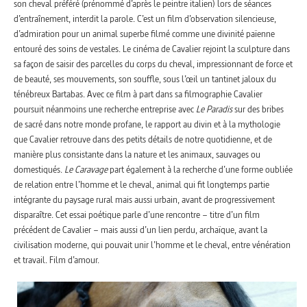
son cheval préféré (prénommé d’après le peintre italien) lors de séances
d’entraînement, interdit la parole. C’est un film d’observation silencieuse,
d’admiration pour un animal superbe filmé comme une divinité païenne
entouré des soins de vestales. Le cinéma de Cavalier rejoint la sculpture dans
sa façon de saisir des parcelles du corps du cheval, impressionnant de force et
de beauté, ses mouvements, son souffle, sous l’œil un tantinet jaloux du
ténébreux Bartabas. Avec ce film à part dans sa filmographie Cavalier
poursuit néanmoins une recherche entreprise avec
Le Paradis
sur des bribes
de sacré dans notre monde profane, le rapport au divin et à la mythologie
que Cavalier retrouve dans des petits détails de notre quotidienne, et de
manière plus consistante dans la nature et les animaux, sauvages ou
domestiqués.
Le Caravage
part également à la recherche d’une forme oubliée
de relation entre l’homme et le cheval, animal qui fit longtemps partie
intégrante du paysage rural mais aussi urbain, avant de progressivement
disparaître. Cet essai poétique parle d’une rencontre – titre d’un film
précédent de Cavalier – mais aussi d’un lien perdu, archaïque, avant la
civilisation moderne, qui pouvait unir l’homme et le cheval, entre vénération
et travail. Film d’amour.