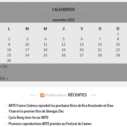
CALENDRIER
novembre 2015
L
M
M
J
V
S
D
1
2
3
4
5
6
7
8
9
10
11
12
13
14
15
16
17
18
19
20
21
22
23
24
25
26
27
28
29
30
« Oct
Déc »
Publications
RÉCENTES
ARTE France Cinéma coproduit les prochains films de Kira Kovalenko et Diao
Yinan et le premier film de Shengze Zhu
Cycle Bong Joon-ho sur ARTE
Plusieurs coproductions ARTE primées au Festival de Cannes