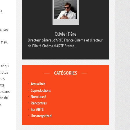
f.
crises
Olivier Père
Directeur général d’ARTE France Cinéma et directeur
 May,
de l’Unité Cinéma d’ARTE France.
 et qui
s plus
CATÉGORIES
hes
Actualités
tte
Coproductions
se dans
Non classé
ite du
Rencontres
.
Sur ARTE
Uncategorized