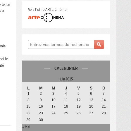
rté. Le
Vers l'offre ARTE Cinéma
La
enie
ssi le
ité
CALENDRIER
juin 2015
L
M
M
J
V
S
D
1
2
3
4
5
6
7
8
9
10
11
12
13
14
15
16
17
18
19
20
21
22
23
24
25
26
27
28
29
30
« Mai