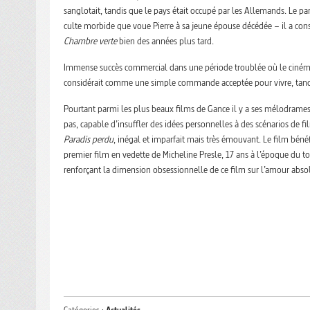
sanglotait, tandis que le pays était occupé par les Allemands. Le pa
culte morbide que voue Pierre à sa jeune épouse décédée – il a co
Chambre verte
bien des années plus tard.
Immense succès commercial dans une période troublée où le cinéma é
considérait comme une simple commande acceptée pour vivre, tandis
Pourtant parmi les plus beaux films de Gance il y a ses mélodrames 
pas, capable d’insuffler des idées personnelles à des scénarios de 
Paradis perdu
, inégal et imparfait mais très émouvant. Le film bénéf
premier film en vedette de Micheline Presle, 17 ans à l’époque du tour
renforçant la dimension obsessionnelle de ce film sur l’amour abs