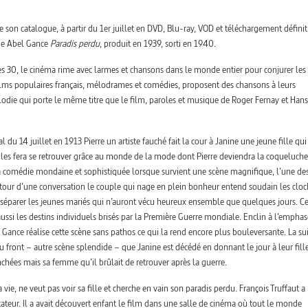
e son catalogue, à partir du 1er juillet en DVD, Blu-ray, VOD et téléchargement définiti
 de Abel Gance
Paradis perdu
, produit en 1939, sorti en 1940.
es 30, le cinéma rime avec larmes et chansons dans le monde entier pour conjurer les 
ilms populaires français, mélodrames et comédies, proposent des chansons à leurs
odie qui porte le même titre que le film, paroles et musique de Roger Fernay et Hans
 14 juillet en 1913 Pierre un artiste fauché fait la cour à Janine une jeune fille qui
 les fera se retrouver grâce au monde de la mode dont Pierre deviendra la coqueluche
la comédie mondaine et sophistiquée lorsque survient une scène magnifique, l’une de
étour d’une conversation le couple qui nage en plein bonheur entend soudain les cloc
a séparer les jeunes mariés qui n’auront vécu heureux ensemble que quelques jours. Ce
ussi les destins individuels brisés par la Première Guerre mondiale. Enclin à l’empha
 Gance réalise cette scène sans pathos ce qui la rend encore plus bouleversante. La su
 front – autre scène splendide – que Janine est décédé en donnant le jour à leur fille
nchées mais sa femme qu’il brûlait de retrouver après la guerre.
a vie, ne veut pas voir sa fille et cherche en vain son paradis perdu. François Truffaut a
ateur. Il a avait découvert enfant le film dans une salle de cinéma où tout le monde