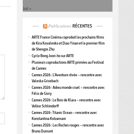
Juil »
Publications
RÉCENTES
ARTE France Cinéma coproduit les prochains films
de Kira Kovalenko et Diao Yinan et le premier film
de Shengze Zhu
Cycle Bong Joon-ho sur ARTE
Plusieurs coproductions ARTE primées au Festival
de Cannes
Cannes 2026 : L’Aventure rêvée – rencontre avec
Valeska Grisebach
Cannes 2026 : Adieu monde cruel – rencontre avec
Félix de Givry
Cannes 2026 : Le Bois de Klara – rencontre avec
Volker Schlöndorff
Cannes 2026 : Titanic Ocean – rencontre avec
Konstantina Kotzamani
Cannes 2026 : Les Roches rouges – rencontre avec
Bruno Dumont