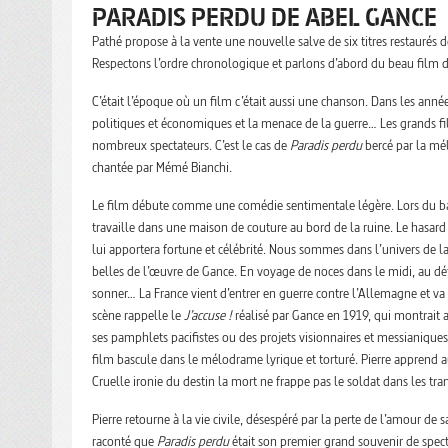
PARADIS PERDU DE ABEL GANCE
Pathé propose à la vente une nouvelle salve de six titres restaurés d
Respectons l’ordre chronologique et parlons d’abord du beau film
C’était l’époque où un film c’était aussi une chanson. Dans les anné
politiques et économiques et la menace de la guerre… Les grands f
nombreux spectateurs. C’est le cas de
Paradis perdu
bercé par la mél
chantée par Mémé Bianchi.
Le film débute comme une comédie sentimentale légère. Lors du bal du
travaille dans une maison de couture au bord de la ruine. Le hasard
lui apportera fortune et célébrité. Nous sommes dans l’univers de 
belles de l’œuvre de Gance. En voyage de noces dans le midi, au d
sonner… La France vient d’entrer en guerre contre l’Allemagne et v
scène rappelle le
J’accuse !
réalisé par Gance en 1919, qui montrait a
ses pamphlets pacifistes ou des projets visionnaires et messianiques
film bascule dans le mélodrame lyrique et torturé. Pierre apprend au
Cruelle ironie du destin la mort ne frappe pas le soldat dans les tra
Pierre retourne à la vie civile, désespéré par la perte de l’amour de s
raconté que
Paradis perdu
était son premier grand souvenir de spect