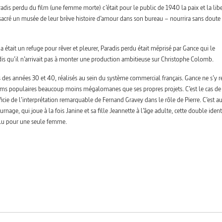
radis perdu du film (une femme morte) c’était pour le public de 1940 la paix et la libe
nsacré un musée de leur brève histoire d’amour dans son bureau – nourrira sans doute
tait un refuge pour rêver et pleurer, Paradis perdu était méprisé par Gance qui le
 qu’il n’arrivait pas à monter une production ambitieuse sur Christophe Colomb.
des années 30 et 40, réalisés au sein du système commercial français. Gance ne s’y r
films populaires beaucoup moins mégalomanes que ses propres projets. C’est le cas de
icie de l’interprétation remarquable de Fernand Gravey dans le rôle de Pierre. C’est au
nage, qui joue à la fois Janine et sa fille Jeannette à l’âge adulte, cette double ident
olu pour une seule femme.